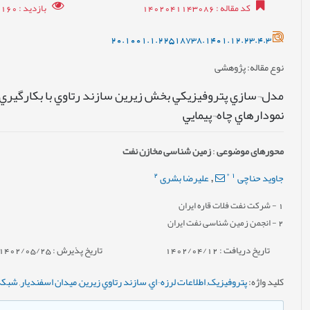
کد مقاله
: 1402041143086
بازدید
: 6160
20.1001.1.22518738.1401.12.23.4.3
نوع مقاله
: پژوهشی
مدل¬سازي پتروفيزيکي بخش زيرين سازند رتاوي با بکارگيري 
نمودارهاي چاه¬پيمايي
محورهای موضوعی
:
زمین شناسی مخازن نفت
2
*
1
جاوید حناچی
علیرضا بشری
,
1
- شرکت نفت فلات قاره ایران
2
- انجمن زمین شناسی نفت ایران
تاریخ دریافت : 1402/04/12
تاریخ پذیرش : 1402/05/25
کلید واژه
:
پتروفيزيک
,
اطلاعات لرزه¬اي
,
سازند رتاوي زيرين
,
ميدان اسفنديار
,
شبکه