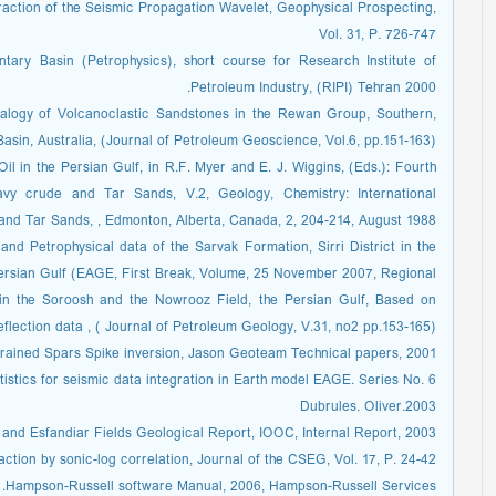
xtraction of the Seismic Propagation Wavelet, Geophysical Prospecting,
Vol. 31, P. 726-747
tary Basin (Petrophysics), short course for Research Institute of
Petroleum Industry, (RIPI) Tehran 2000.
eralogy of Volcanoclastic Sandstones in the Rewan Group, Southern,
sin, Australia, (Journal of Petroleum Geoscience, Vol.6, pp.151-163).
l in the Persian Gulf, in R.F. Myer and E. J. Wiggins, (Eds.): Fourth
y crude and Tar Sands, V.2, Geology, Chemistry: International
d Tar Sands, , Edmonton, Alberta, Canada, 2, 204-214, August 1988.
nd Petrophysical data of the Sarvak Formation, Sirri District in the
ersian Gulf (EAGE, First Break, Volume, 25 November 2007, Regional .
 in the Soroosh and the Nowrooz Field, the Persian Gulf, Based on
eflection data , ( Journal of Petroleum Geology, V.31, no2 pp.153-165).
rained Spars Spike inversion, Jason Geoteam Technical papers, 2001.
stics for seismic data integration in Earth model EAGE. Series No. 6
Dubrules. Oliver.2003
and Esfandiar Fields Geological Report, IOOC, Internal Report, 2003.
ction by sonic-log correlation, Journal of the CSEG, Vol. 17, P. 24-42.
Hampson-Russell software Manual, 2006, Hampson-Russell Services.