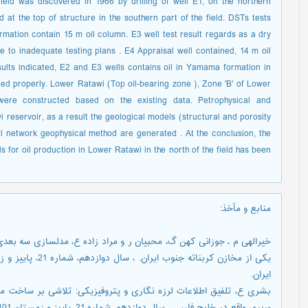
eld was discovered in 1966 by drilling of well E1, on the northern
d at the top of structure in the southern part of the field. DSTs tests
rmation contain 15 m oil column. E3 well test result regards as a dry
e to inadequate testing plans . E4 Appraisal well contained, 14 m oil
ults indicated, E2 and E3 wells contains oil in Yamama formation in
sted properly. Lower Ratawi (Top oil-bearing zone ), Zone 'B' of Lower
ere constructed based on the existing data. Petrophysical and
reservoir, as a result the geological models (structural and porosity
al network geophysical method are generated . At the conclusion, the
s for oil production in Lower Ratawi in the north of the field has been
منابع و مأخذ
:
خیرالهی م ، جوزانی کهن گ، محبیان ر و مراد زاده ع، مدلسازی سه بعدی س
ایران.
بشری ع، تلفیق اطلاعات لرزه نگاری و پتروفیزیکی: تلاشی بر ساخت م
سیری واقع در خلیج فارس ، سال دوازدهم، شماره 21، پاییز و زمستان 1401 ص 90-100. نشریه علمی زمین شناسی نفت ایران.