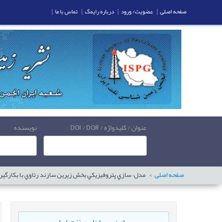
صفحه اصلی
|
عضویت/ ورود
|
درباره رایمگ
|
تماس با ما
|
عنوان / کلیدواژه / DOI / DOR
نویسنده
صفحه اصلی
مدل¬سازي پتروفيزيکي بخش زيرين سازند رتاوي با بکارگيري