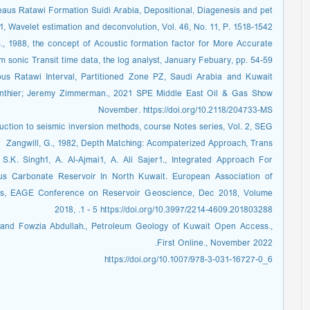
aus Ratawi Formation Suidi Arabia, Depositional, Diagenesis and pet.
81, Wavelet estimation and deconvolution, Vol. 46, No. 11, P. 1518-1542.
S., 1988, the concept of Acoustic formation factor for More Accurate
m sonic Transit time data, the log analyst, January Febuary, pp. 54-59.
ous Ratawi Interval, Partitioned Zone PZ, Saudi Arabia and Kuwait
onthier; Jeremy Zimmerman., 2021 SPE Middle East Oil & Gas Show
November. https://doi.org/10.2118/204733-MS
duction to seismic inversion methods, course Notes series, Vol. 2, SEG.
Zangwill, G., 1982, Depth Matching: Acompaterized Approach, Trans
S.K. Singh1, A. Al-Ajmai1, A. Ali Sajer1., Integrated Approach For
ous Carbonate Reservoir In North Kuwait. European Association of
gs, EAGE Conference on Reservoir Geoscience, Dec 2018, Volume
2018, .1 - 5 https://doi.org/10.3997/2214-4609.201803288
nd Fowzia Abdullah., Petroleum Geology of Kuwait Open Access.,
First Online., November 2022.
https://doi.org/10.1007/978-3-031-16727-0_6