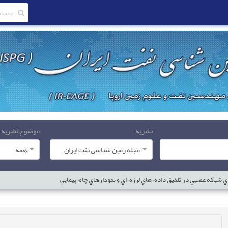
نشریه
موضوع نشریه
مجله زمین شناسی نفت ایران
همه
 شبکه عصبي در تلفيق داده¬هاي لرزه¬اي و نمودارهاي چاه¬پيمايي