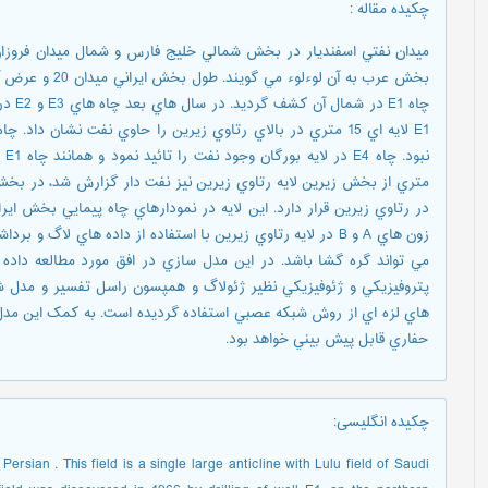
چکیده مقاله
:
ميدان نفتي اسفنديار در بخش شمالي خليج فارس و شمال ميدان فروزا
چاه 1
متري از بخش زيرين لايه رتاوي زيرين نيز نفت دار گزارش شد، در بخش ع
در رتاوي زيرين قرار دارد. اين لايه در نمودارهاي چاه پيمايي بخش اير
زون هاي A و B در لايه رتاوي زيرين با استفاده از داده هاي لاگ
مي تواند گره گشا باشد. در اين مدل سازي در افق مورد مطالعه داده 
پتروفيزيکي و ژئوفيزيکي نظير ژئولاگ و همپسون راسل تفسير و مدل 
هاي لزه اي از روش شبکه عصبي استفاده گرديده است. به کمک اين
حفاري قابل پيش بيني خواهد بود.
چکیده انگلیسی
:
Persian . This field is a single large anticline with Lulu field of Saudi