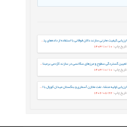
ارزیابی کیفیت مخزنی سازند دالان فوقانی با استفاده از داده‌های پتروفیزیکی در یکی از میادین گازی جنوب ایران
تاریخ چاپ
: 1403/10/10
تعیین گستردگی سطوح و مرزهای سکانسی در سازند کژدمی برمبنای چینه نگاری سکانسی لرزه ای
تاریخ چاپ
: 1403/10/10
ارزیابی اولیه منشاء نفت مخازن آسماری و بنگستان میدان کوپال با استفاده از داده های ایزوتوپی و ژئوشیمیایی
تاریخ چاپ
: 1402/08/22