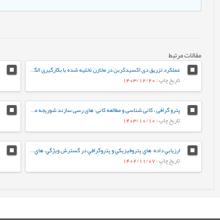
مقالات مرتبط
عملکرد تزریق دی اکسیدکربن در مخازن تخلیه شده با بکارگیری الگوریتم های شبکه عصبی
تاریخ چاپ
: 1403/12/20
پترو گرافی ، کانی شناسی و مطالعه کانی¬های رسی سازند شوریجه میدان گنبدلی و تاثیر آن بر ویژه گی های مخزن
تاریخ چاپ
: 1403/10/10
ارزيابي داده¬هاي پتروفيزيکي و پتروگرافي در گسترش ويژگي¬هاي مخزني سازند سروک در شمال غرب خليج فارس
تاریخ چاپ
: 1402/11/07