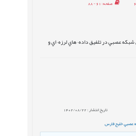
صفحه
: 61 - 88
شبکه عصبي در تلفيق داده¬هاي لرزه¬اي و
تاریخ انتشار : 1402/08/22
 عصبي
,
خلیج فارس
,