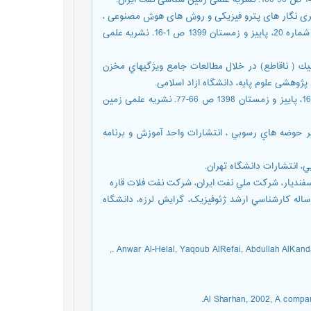
یری نگار های پترو فیزیکی و روش های هوش مصنوعی ،
مطالعه مخزن اسماری یکی از میادین نفتی جنوبغربی ایران ، سال دهم ، شماره 20، پاییز و زمستان 1399 ص 1-16. نشریه علمی
يك ( ناقاطع) در خلال مطالعات جامع ويژگيهاي مخزن
بشری ع,علل پیدایش نفت سنگین در خلیج فارس ، سال هشتم، شماره 16، پاییز و زمستان 1398 ص 66-77. نشریه علمی زمین
در تفسير حوضه هاي رسوبي ، انتشارات واحد آموزش و برنامه
زه اي، رساله كارشناسي ارشد ژئوفيزيک، گرايش لرزه، دانشگاه
Anwar Al-Helal, Yaqoub AlRefai, Abdullah AlKanda
Al Sharhan, 2002, A compari