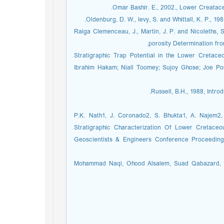
Omar Bashir. E., 2002., Lower Creatace
Oldenburg, D. W., levy, S. and Whittall, K. P., 19
Raiga Clemenceau, J., Martin, J. P. and Nicoleths, 
porosity Determination fro
Stratigraphic Trap Potential in the Lower Cretace
Ibrahim Hakam; Niall Toomey; Sujoy Ghose; Joe P
Russell, B.H., 1988, Intro
P.K. Nath1, J. Coronado2, S. Bhukta1, A. Najem2, 
Stratigraphic Characterization Of Lower Cretace
Geoscientists & Engineers Conference Proceedin
Mohammad Naqi, Ohood Alsalem, Suad Qabazard, a