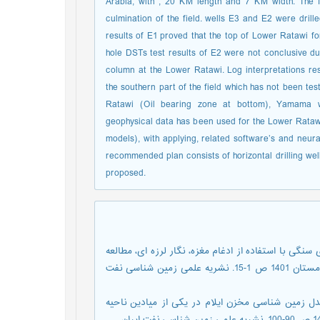
Arabia, with , 20 KM length and 7 KM width. The fi
culmination of the field. wells E3 and E2 were drille
results of E1 proved that the top of Lower Ratawi fo
hole DSTs test results of E2 were not conclusive du
column at the Lower Ratawi. Log interpretations res
the southern part of the field which has not been te
Ratawi (Oil bearing zone at bottom), Yamama w
geophysical data has been used for the Lower Ratawi 
models), with applying, related software’s and neur
recommended plan consists of horizontal drilling well
proposed.
نگی با استفاده از ادغام مغزه، نگار لرزه ای، مطالعه
یکی از مخازن کربناته جنوب ایران. ، سال دوازدهم، شماره 21، پاییز و زمستان 1401 ص 1-15. نشریه علمی زمین شناسی نفت
دل زمین شناسی مخزن ایلام در یکی از میادین ناحیه