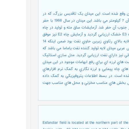
ن وقع شده است. اين ميدان يک تاقديس بزرگ، که در
بخش عرب به آن لوءلوء مي گويند. طول بخش ايراني ميدان 20 و عرض آن 7 کيلومتر مي باشد. اين ميدان در سال 1966 با حفر
E در شمال آن کشف گرديد. در سال هاي بعد چاه هاي E3 و E2 در جنوب آن حفر شد. آزمايشات ساق مته و توليد در چاه
E1 لايه اي 15 متري در بالاي رتاوي زيرين را حاوي نفت نشان داد. چاه E3 خشک ارزيابي گرديد و آزمايش چاه E2 نيز موفق
نبود. چاه E4 در لايه بورگان وجود نفت را تائيد نمود و همانند چاه E1 لايه بالاي رتاوي زيرين حاوي نفت بود ضمن اينکه 14
ربی ميدان لايه توليد کننده نفت ياماما مي باشد که
اني نيز داراي نفت ارزيابي گرديد. مدل سازي استاتيک
 و برداشت هاي لرزه اي براي رفع ابهامات موجود در اين ميدان
هاي چاه پيمايي و لرزه نگاري به کمک نرم افزارهاي
شده است. در بسط اطلاعات پتروفيزيکي به کمک داده
 مدل بخش هاي مناسب مخزني و محل هاي مناسب جهت
Esfandiar field is located at the northern part of the 