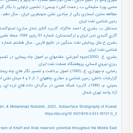
محبی پورا، سلیمانی ب، زحمت کش ا، ویسی ا, تخمین تراوایی با بکار گ
زمین شناسی نفت ایران
مستقل ب، بشري ع، احمد خاكزاد، كاربرد آناليز (مدل سازي) استوكاست
گازي گنبدي (مرز ايران و تركمنستان). شماره 57، پاییز 1384، مجله علمی پژوهشی علوم پایه، دانشگاه ازاد اسلامی.
شناسی نفت ایران
بشري، ع. (2000)جزوه آموزشي: مقدمهاي بر اصول چاه پيمايي 
ريزي نيروي انساني، پزوهشگاه صنعت نفت ایران
رضايي، م-چهرازي، ع، (1385)، اصول برداشت و تفسير نگار هاي چاه پيمايي، انتشارات دانشگاه تهران.
گزارشات داخلی، زمين شناسي و حفاري چاههاي 1، 2، 3 و 4 ميدان نفتي اسفنديار، شرکت ملي نفت ايران، شرکت نفت فلات قاره
يميني، م، (1386)، کاربرد شبکه عصبي در برگردان داده هاي لر
آزاد واحد تهران شمال
ri, & Mohammad Abdullah., 2023., Subsurface Stratigraphy of Kuwait .,
https://doi.org/10.1007/978-3-031-16727-0_2
son of Khuff and Arab reservoir potential throughout the Middle East.