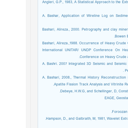
Angleri, G.P., 1983, A Statistical Approach to the E
A. Bashar, Application of Wireline Log on Sedimen
Bashari, Alireza., 2000. Petrography and clay min
Bowen Ba
Bashari, Alireza.,1988. Occurrence of Heavy Crude Oi
International UNITAR/ UNDP Conference On Heav
Conference on Heavy Crude an
A. Bashri. 2007 Integrated 3D Seismic and Seismic a
P
A. Bashari, 2008., Thermal History Reconstruction
Apatite Fission Track Analysis and Vitrinite R
Debeye, H.W.G, and Schellinger, D, Const
EAGE, Geostati
Foroozan 
Hampson, D., and Galbraith, M, 1981, Wavelet Extra