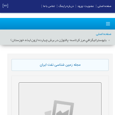
[en]
صفحه اصلی
|
عضویت/ ورود
|
درباره رایمگ
|
تماس با ما
|
صفحه اصلی
بايوستراتيگرافي مرز کرتاسه-پالئوژن در برش چهارده (زون ايذه، خوزستان)
مجله زمین شناسی نفت ایران