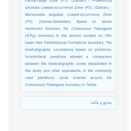
Partial-range Zone (P1), (Danian) - Praemurica
uncinata Lowest-occurrence Zone (P2), (Danian) -
Morozovella angulata Lowest-occurrence Zone
(P3), (Danian-Selandian) Based on above
mentioned biozones, the Cretaceous/ Paleogene
(K/Pg) boundary in this section located on 79m
lower than Pabdeh/Gurpi Formations boundary. The
biostratigraphic correlations based on planktonic
foraminiferal zonations showed a comparison
between the biostratigraphic zones established in
this study and other equivalents of the commonly
used planktonic zonal scheme around the
Cretaceous/ Paleogene boundary in Tethys.
منابع و مأخذ
: