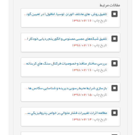
مقالات مرتبط
تلفیق روش¬های مختلف (لورنز، لوسیا، امافول) در تعیین گونه های سنگی و واحدهای جریانی در سازند رازک با سن میوسن پایینی در میدان گازی سرخون، حوضه رسوبی زاگرس، جنوب شرقی ایران
تاریخ چاپ
: 1398/02/16
تلفیق شبکه‌های عصبی مصنوعی و الگوریتم ردیابی خودکار احتمال گسل نازک شده، جهت شناسایی، تفسیر و استخراج گسل‌ها
تاریخ چاپ
: 1398/02/16
بررسي ساختار منافذ و خصوصيات فرکتال سنگ هاي کربناته ريز دانه‌ي گرو و سرگلو با استفاده از آناليز جذب در فشار پايين نيتروژن
تاریخ چاپ
: 1398/02/16
بازسازی شرایط محیط رسوبی دیرینه و شناسایی سکانس های رسوبی موجود در سازند قم براساس میکروفاسیس¬ها در ناحیه کهک (جنوب غرب قم)
تاریخ چاپ
: 1398/02/15
مطالعه اثرات تغييرات فشار متوالي بر خواص پتروفيزيکي سنگ مخازن کربناته
تاریخ چاپ
: 1398/02/14