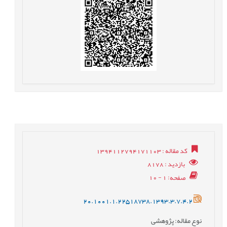
کد مقاله
: 1394112794171103
بازدید
: 8178
صفحه
: 1 - 10
20.1001.1.22518738.1393.3.7.4.2
نوع مقاله
: پژوهشی