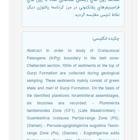
مطالعه زون هاي زيستي شناسايي شده با زون هاي
فرامينيفرهاي پلانکتوني در مرز کرتاسه/ پالئوژن ديگر
نقاط تتيس مقايسه گرديد.
چکیده انگلیسی
:
Abstract In order to study of Cretaceous/
Paleogene (K/Pg) boundary in the Izeh zone-
Chahardeh section, 100m of sediments at the top of
Gurpi Formation are collected during geological
sampling. These sediments mainly consist of green
shale and marl of Gurpi Formation. On the basis of
the identified planktonic foraminiferal assemblages,
six biozones are recorded: - Plummerita
hantkenoides Zone (CF1), (Late Maastrichtian) -
Guembelitria cretacea Partial-range Zone (P0),
(Danian) - Parvularugoglobigerina eugubina Taxon-
range Zone (Pα), (Danian) - Eoglobigerina edita