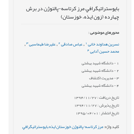
بايوستراتيگرافي مرز کرتاسه-پالئوژن در برش
چهارده (زون ايذه، خوزستان)
محورهای موضوعی
:
3
2
1
نسرین هداوند خانی
عباس صادقی
علیرضا طهماسبی
,
,
,
4
محمد حسین آدابی
1
- دانشگاه شهید بهشتی
2
- دانشگاه شهید بهشتی
3
- مدیریت اکتشاف
4
- دانشگاه شهید بهشتی
تاریخ دریافت : 1394/11/27
تاریخ پذیرش : 1394/11/27
تاریخ انتشار : 1395/04/01
کلید واژه
:
مرز كرتاسه/پالئوژن خوزستان ايذه بايوستراتيگرافي
,