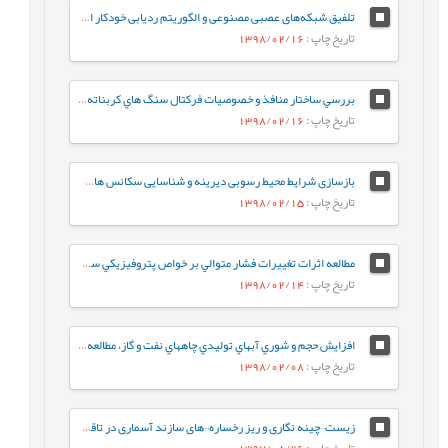
تلفیق شبکه‌های عصبی مصنوعی و الگوریتم ردیابی خودکار احتمال گسل نازک شده، جهت شناسایی، تفسیر و استخراج گسل‌ها
تاریخ چاپ
: 1398/02/16
بررسي ساختار منافذ و خصوصيات فرکتال سنگ هاي کربناته ريز دانه‌ي گرو و سرگلو با استفاده از آناليز جذب در فشار پايين نيتروژن
تاریخ چاپ
: 1398/02/16
بازسازی شرایط محیط رسوبی دیرینه و شناسایی سکانس های رسوبی موجود در سازند قم براساس میکروفاسیس¬ها در ناحیه کهک (جنوب غرب قم)
تاریخ چاپ
: 1398/02/15
مطالعه اثرات تغييرات فشار متوالي بر خواص پتروفيزيکي سنگ مخازن کربناته
تاریخ چاپ
: 1398/02/14
افزايش حجم و شوري آبهاي توليدي چاههاي نفت و گاز، مطالعه موردي: مخزن گازي مزدوران
تاریخ چاپ
: 1398/02/08
زیست¬چینه نگاری و ریز رخساره¬های سازند آسماری در تاقدیس لار (شمال¬خاوری گچساران): تطابق زیست¬چینه¬ای
تاریخ چاپ
: 1397/08/26