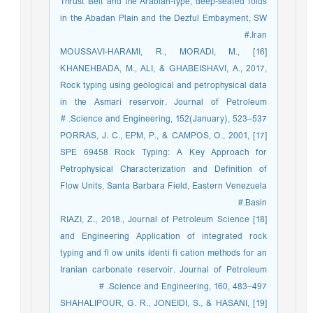
Thrust Belt and the Arabian-type, deep-seated folds
in the Abadan Plain and the Dezful Embayment, SW
Iran.#
[16] MOUSSAVI-HARAMI, R., MORADI, M.,
KHANEHBADA, M., ALI, & GHABEISHAVI, A., 2017,
Rock typing using geological and petrophysical data
in the Asmari reservoir. Journal of Petroleum
Science and Engineering, 152(January), 523–537. #
[17] PORRAS, J. C., EPM, P., & CAMPOS, O., 2001,
SPE 69458 Rock Typing: A Key Approach for
Petrophysical Characterization and Definition of
Flow Units, Santa Barbara Field, Eastern Venezuela
Basin.#
[18] RIAZI, Z., 2018., Journal of Petroleum Science
and Engineering Application of integrated rock
typing and fl ow units identi fi cation methods for an
Iranian carbonate reservoir. Journal of Petroleum
Science and Engineering, 160, 483–497. #
[19] SHAHALIPOUR, G. R., JONEIDI, S., & HASANI,