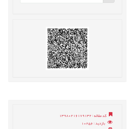
کد مقاله
: 13980216179132
بازدید
: 10256