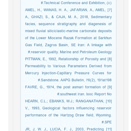
Technical Conference and Exhibition, (c).#
[7] AMEL, H., WANAS, H. A., JAFARIAN, A., AMEL,
A., GHAZI, S., & CAJA, M. A., 2018, Sedimentary
facies, sequence stratigraphy and diagenesis of
mixed fluvial siliciclastic-marine carbonate deposits
of the Lower Miocene Razak Formation at Sarkhun
Gas Field, Zagros Basin, SE Iran: A linkage with
reservoir quality. Marine and Petroleum Geology.#
[8] PITTMAN, E., 1992, Relationship of Porosity and
Permeability to Various Parameters Derived from
Mercury Injection-Capillary Pressure Curves for
Sandstone. AAPG Bulletin, 76(2), 191at198.#
[9] FAVRE, G., 1974, the post asmari formation of
southwest iran. Iooc Report No.#
[10] HEARN, C.L.; EBANKS, W.J.; RANGANATHAN,
V., 1993, Geological factors influencing reservoir
performance of the Hartzog Draw field, Wyoming.
SPE.#
[11] JR, J. W. J., LUCIA, F. J., 2003, Predicting