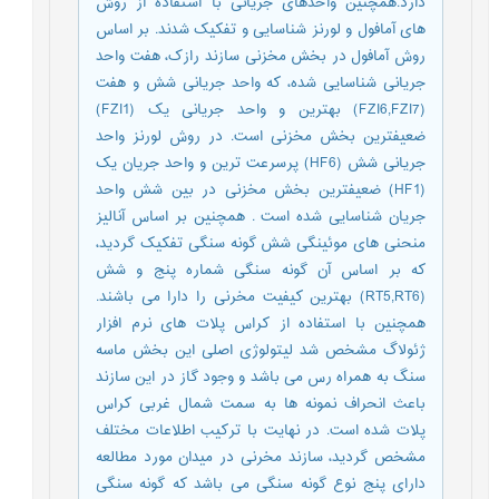
دارد.همچنین واحدهای جریانی با استفاده از روش
های آمافول و لورنز شناسایی و تفکیک شدند. بر اساس
روش آمافول در بخش مخزنی سازند رازک، هفت واحد
جریانی شناسایی شده، که واحد جریانی شش و هفت
(FZI6,FZI7) بهترین و واحد جریانی یک (FZI1)
ضعیفترین بخش مخزنی است. در روش لورنز واحد
جریانی شش (HF6) پرسرعت ترین و واحد جریان یک
(HF1) ضعیفترین بخش مخزنی در بین شش واحد
جریان شناسایی شده است . همچنین بر اساس آنالیز
منحنی های موئینگی شش گونه سنگی تفکیک گردید،
که بر اساس آن گونه سنگی شماره پنج و شش
(RT5,RT6) بهترین کیفیت مخرنی را دارا می باشند.
همچنین با استفاده از کراس پلات های نرم افزار
ژئولاگ مشخص شد لیتولوژی اصلی این بخش ماسه
سنگ به همراه رس می باشد و وجود گاز در این سازند
باعث انحراف نمونه ها به سمت شمال غربی کراس
پلات شده است. در نهایت با ترکیب اطلاعات مختلف
مشخص گردید، سازند مخرنی در میدان مورد مطالعه
دارای پنج نوع گونه سنگی می باشد که گونه سنگی