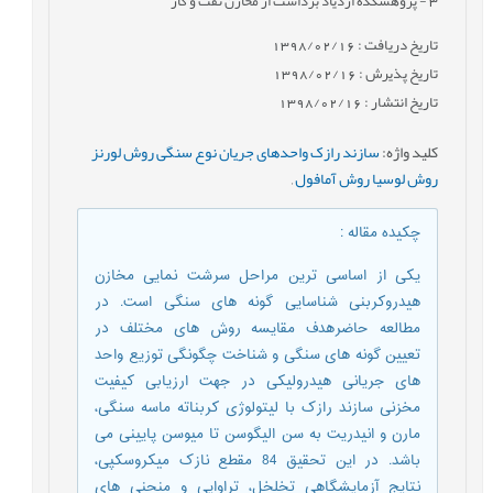
3
- پژوهشکده ازدیاد برداشت از مخازن نفت و گاز
تاریخ دریافت : 1398/02/16
تاریخ پذیرش : 1398/02/16
تاریخ انتشار : 1398/02/16
کلید واژه
:
سازند رازک واحدهای جریان نوع سنگی روش لورنز
روش لوسیا روش آمافول
,
چکیده مقاله
:
یکی از اساسی ترین مراحل سرشت نمایی مخازن
هیدروکربنی شناسایی گونه های سنگی است. در
مطالعه حاضرهدف مقایسه روش های مختلف در
تعیین گونه های سنگی و شناخت چگونگی توزیع واحد
های جریانی هیدرولیکی در جهت ارزیابی کیفیت
مخزنی سازند رازک با لیتولوژی کربناته ماسه سنگی،
مارن و انیدریت به سن الیگوسن تا میوسن پایینی می
باشد. در این تحقیق 84 مقطع نازک میکروسکپی،
نتایج آزمایشگاهی تخلخل، تراوایی و منحنی های