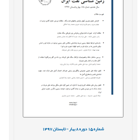
شماره
15
دوره
8
بهار - تابستان
1397