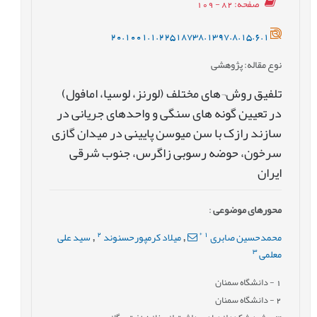
صفحه
: 82 - 109
20.1001.1.22518738.1397.8.15.6.1
نوع مقاله
: پژوهشی
تلفیق روش¬های مختلف (لورنز، لوسیا، امافول)
در تعیین گونه های سنگی و واحدهای جریانی در
سازند رازک با سن میوسن پایینی در میدان گازی
سرخون، حوضه رسوبی زاگرس، جنوب شرقی
ایران
محورهای موضوعی
:
2
*
1
محمدحسین صابری
میلاد کرمپورحسنوند
سید علی
,
,
3
معلمی
1
- دانشگاه سمنان
2
- دانشگاه سمنان