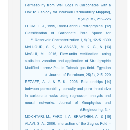
Permeability from Well Logs in Carbonates with a
Link to Geology for Interwell Permeability Mapping,
(August), 215–226.#
[12] LUCIA, F. J., 1995, Rock-Fabric / Petrophysical
Classification of Carbonate Pore Space for
Reservoir Characterization 1, 9(9), 1275–1300. #
[13] MAHJOUR, S. K., AL-ASKARI, M. K. G., &
MASIHI, M., 2016, Flow-units verification, using
statistical zonation and application of Stratigraphic
Modified Lorenz Plot in Tabnak gas field. Egyptian
Journal of Petroleum, 25(2), 215–220. #
[14] REZAEE, A. J. & E. K., 2006, Relationships
between permeability, porosity and pore throat size
in carbonate rocks using regression analysis and
neural networks. Journal of Geophysics and
Engineering, 3, 4.#
[15] MOKHTARI, M., FARD, I. A., BRAATHEN, A., &
ALAVI, S. A., 2006, Interaction of the Zagros Fold –