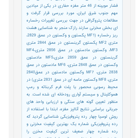
فشار مویینه از 46 متر مغزه حفاری در یکی از میادین
مهم جنوب شرق ایران، مورد بررسی قرار گرفت و
مطالعات پتروگرافی در جهت بررسی تغییرات رخساره
ای بخش مخزنی سازند رازک منجر به شناسایی هشت
ریز رخساره (MF1 پکستون و وکستون در عمق 2829،
متری MF2 پکستون گرینستون در عمق 2844 متری
MF3، وکستون مادستون در عمق 2856 متری،MF4
گرینستون در عمق 2859 متری،MF5 مادستون
وکستون در عمق 2848 متری، MF6 مادستون در عمق
2838 متری، MF7 وکستون مادستون در عمق2840
متری، MF8 وکستون ماسه ای در عمق 2831 متری) در
محیط رسوبی محصور یا پلت فرم کربناته و رمپ
هموکلینال و سیستم آواری رودخانه ای شده است. به
منظور تعیین گونه های سنگی و ارزیابی واحد های
جریانی براساس نتایج آنالیز مغزه، ابتدا با استفاده از
روش لوسیا چهار رده پتروفیزیکی شناسایی گردید که
رده پتروفیزیکی شماره یک بهترین کیفیت مخزنی و
رده شماره چهار ضعیف ترین کیفیت مخزن را