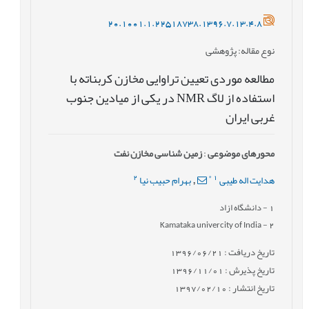
20.1001.1.22518738.1396.7.13.4.8
نوع مقاله
: پژوهشی
مطالعه موردی تعیین تراوایی مخازن کربناته با
استفاده از لاگ NMR در یکی از میادین جنوب
غربی ایران
محورهای موضوعی
:
زمین شناسی مخازن نفت
2
*
1
هدایت اله طیبی
بهرام حبیب نیا
,
1
- دانشگاه ازاد
- Kamataka univercity of India
2
تاریخ دریافت : 1396/06/21
تاریخ پذیرش : 1396/11/01
تاریخ انتشار : 1397/02/10