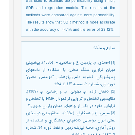
was used to estimate the permeability using Timur,
SDR and regression models. The results of the
methods were compared against core permeability.
The results show that SDR method is more accurate
with the accuracy of 44.1% and the error of 23.12%.
منابع و مأخذ
:
[1] احمدی. م، يزديان. ع و صائمی. م، (1385)، پيش‏بيني
ميزان تراوايي سنگ مخزن با استفاده از داده‏هاي
پتروفيزيکي. نشريه علمی-پژوهشی "مهندسي معدن"
دوره اول، شماره ٢، صفحه ٤٣ تا ۵4#
[2] دهقان زاده. م، بهلولی. ب و رضایی. م، (1389).
مقایسه‏ی تخلخل و تراوایی از نمودار NMR با تخلخل و
تراوایی مغزه در یکی از چاه‏های میدان پارس جنوبی.#
[3] سيمي. ع و همکاران، (1387)، .منطقه‏بندي دو مخزن
نفتي ايران براساس داده‏هاي چاه‏نگاري و استفاده از
روش آماري. مجلة فيزيك زمين و فضا، دوره 34، شماره
3، 1387، صفحه ی 43-56 #