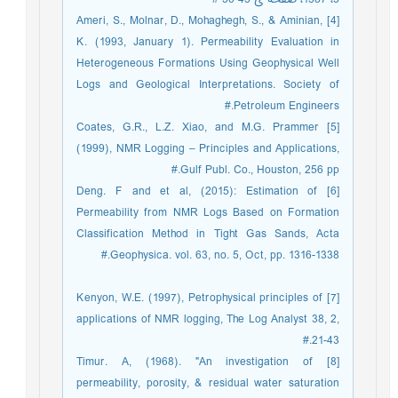
[4] Ameri, S., Molnar, D., Mohaghegh, S., & Aminian,
K. (1993, January 1). Permeability Evaluation in
Heterogeneous Formations Using Geophysical Well
Logs and Geological Interpretations. Society of
Petroleum Engineers.#
[5] Coates, G.R., L.Z. Xiao, and M.G. Prammer
(1999), NMR Logging – Principles and Applications,
Gulf Publ. Co., Houston, 256 pp.#
[6] Deng. F and et al, (2015): Estimation of
Permeability from NMR Logs Based on Formation
Classification Method in Tight Gas Sands, Acta
Geophysica. vol. 63, no. 5, Oct, pp. 1316-1338.#
[7] Kenyon, W.E. (1997), Petrophysical principles of
applications of NMR logging, The Log Analyst 38, 2,
21-43.#
[8] Timur. A, (1968). "An investigation of
permeability, porosity, & residual water saturation