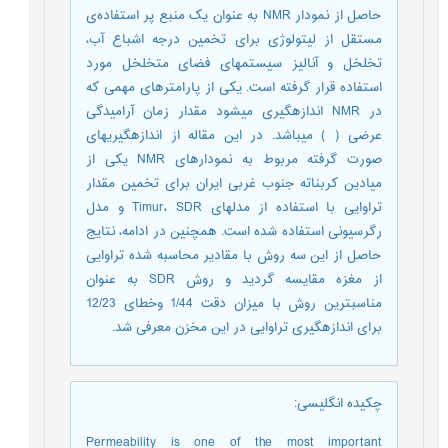
حاصل از نمودار NMR به عنوان یک منبع پر استفاده‌ی
مستقل از لیتولوژی برای تخمین درجه اشباع آب،
تخلخل و آنالیز سیستم‏های فضای متخلخل مورد
استفاده قرار گرفته است. یکی از پارامترهای مهمی که
در NMR اندازه‏گیری می‏شود مقدار زمان آرامیدگی
عرضی ( ) می‏باشد. در این مقاله از اندازه‏گیری‏های
صورت گرفته مربوط به نمودارهای NMR یکی از
میادین کربناته جنوب غربی ایران برای تخمین مقدار
تراوایی با استفاده از مدل‏های Timur، SDR و مدل
رگرسیونی استفاده شده است. همچنین در ادامه، نتایج
حاصل از این سه روش با مقادیر محاسبه شده تراوایی
از مغزه مقایسه گردید و روش SDR به عنوان
مناسب‏ترین روش با میزان دقت 1/44 وخطای 12/23
برای اندازه‏گیری تراوایی در این مخزن معرفی شد.
چکیده انگلیسی
:
Permeability is one of the most important