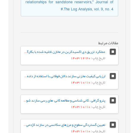
relationships for sandstone reservoirs," Journal of
The Log Analysis, vol. 9, no. 4.#
مقالات مرتبط
عملکرد تزریق دی اکسیدکربن در مخازن تخلیه شده با بکارگیری الگوریتم های شبکه عصبی
تاریخ چاپ
: 1403/12/20
ارزیابی کیفیت مخزنی سازند دالان فوقانی با استفاده از داده‌های پتروفیزیکی در یکی از میادین گازی جنوب ایران
تاریخ چاپ
: 1403/10/10
پترو گرافی ، کانی شناسی و مطالعه کانی¬های رسی سازند شوریجه میدان گنبدلی و تاثیر آن بر ویژه گی های مخزن
تاریخ چاپ
: 1403/10/10
تعیین گستردگی سطوح و مرزهای سکانسی در سازند کژدمی برمبنای چینه نگاری سکانسی لرزه ای
تاریخ چاپ
: 1403/10/10