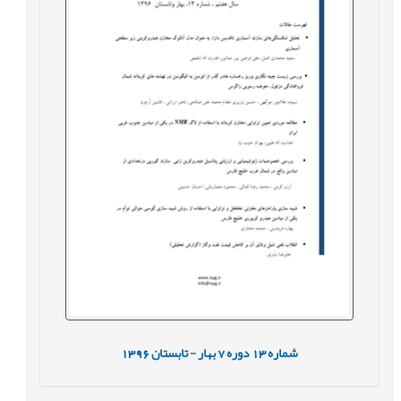
شماره
13
دوره
7
بهار - تابستان
1396