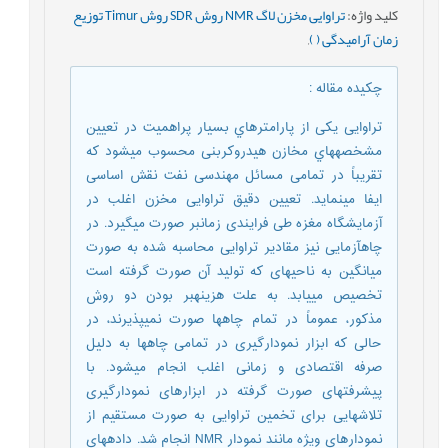
کلید واژه
:
تراوایی مخزن لاگ NMR روش SDR روش Timur توزیع
زمان آرامیدگی ( )
,
چکیده مقاله
:
تراوايی يكی از پارامترهاي بسیار پراهمیت در تعیین
مشخصه‏هاي مخازن هیدروكربنی محسوب می‏شود كه
تقريباً در تمامی مسائل مهندسی نفت نقش اساسی
ايفا می‏نمايد. تعیین دقیق تراوایی مخزن اغلب در
آزمایشگاه مغزه طی فرایندی زمانبر صورت می‏گیرد. در
چاه‏آزمایی نیز مقادیر تراوایی محاسبه شده به صورت
میانگین به ناحیه‏ای که تولید آن صورت گرفته است
تخصیص می‏یابد. به علت هزینه‏بر بودن دو روش
مذکور، عموماً در تمام چاه‏ها صورت نمی‏پذیرند، در
حالی که ابزار نمودارگیری در تمامی چاه‏ها به دلیل
صرفه اقتصادی و زمانی اغلب انجام می‏شود. با
پیشرفت‏های صورت گرفته در ابزارهای نمودارگیری
تلاش‏هایی برای تخمین تراوایی به صورت مستقیم از
نمودارهای ویژه مانند نمودار NMR انجام شد. داده‏های