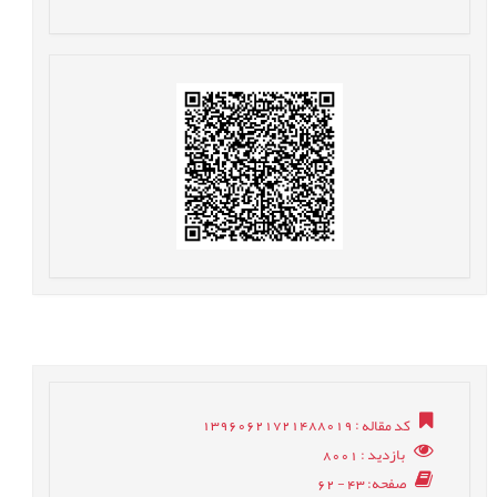
کد مقاله
: 13960621721488019
بازدید
: 8001
صفحه
: 43 - 62