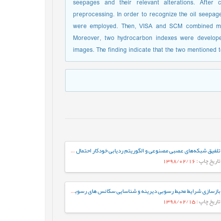
seepages and their relevant alterations. After
preprocessing. In order to recognize the oil seepag
were employed. Then, VISA and SCM combined mode
Moreover, two hydrocarbon indexes were develope
images. The finding indicate that the two mentioned 
تلفیق شبکه‌های عصبی مصنوعی و الگوریتم ردیابی خودکار احتمال گسل نازک شده، جهت شناسایی، تفسیر و استخراج گسل‌ها
تاریخ چاپ
: 1398/02/16
بازسازی شرایط محیط رسوبی دیرینه و شناسایی سکانس های رسوبی موجود در سازند قم براساس میکروفاسیس¬ها در ناحیه کهک (جنوب غرب قم)
تاریخ چاپ
: 1398/02/15