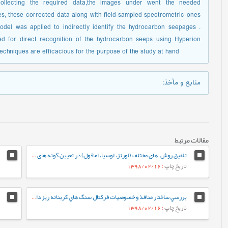
 collecting the required data,the images under went the needed
es, these corrected data along with field-sampled spectrometric ones
l was applied to indirectly identify the hydrocarbon seepages .
d for direct recognition of the hydrocarbon seeps using Hyperion
techniques are efficacious for the purpose of the study at hand
منابع و مأخذ
:
مقالات مرتبط
تلفیق روش¬های مختلف (لورنز، لوسیا، امافول) در تعیین گونه های سنگی و واحدهای جریانی در سازند رازک با سن میوسن پایینی در میدان گازی سرخون، حوضه رسوبی زاگرس، جنوب شرقی ایران
تاریخ چاپ
: 1398/02/16
بررسي ساختار منافذ و خصوصيات فرکتال سنگ هاي کربناته ريز دانه‌ي گرو و سرگلو با استفاده از آناليز جذب در فشار پايين نيتروژن
تاریخ چاپ
: 1398/02/16