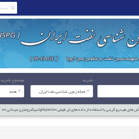
نشریه
موضوع نشریه
مجله زمین شناسی نفت ایران
همه
با استفاده از داده های ابر طیفی Hyperionواسپکترومتری میدانی on