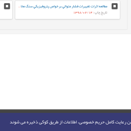
مطالعه اثرات تغييرات فشار متوالي بر خواص پتروفيزيکي سنگ مخازن کربناته
تاریخ چاپ
: 1398/02/14
من رعایت کامل حریم خصوصی، اطلاعات از طریق کوکی ذخیره می شوند