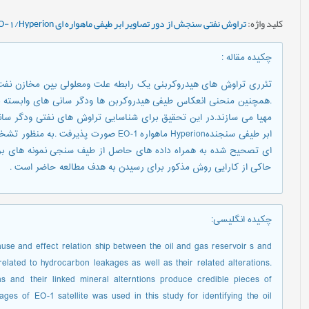
کلید واژه
:
تراوش نفتی سنجش از دور تصاویر ابر طیفی ماهواره ای EO-1/Hyperion اسپکتر ومتری میدانی داده کاوی
چکیده مقاله
:
تئرری تراوش های هیدروکربنی یک رابطه علت ومعلولی بین مخازن نفت
.همچنین منحنی انعکاس طیفی هیدروکربن ها ودگر سانی های وابسته به ا
مهیا می سازند.در این تحقیق برای شناسایی تراوش های نفتی ودگر سانی
ای تصحیح شده به همراه داده های حاصل از طیف سنجی نمونه های بردا
حاکی از کارایی روش مذکور برای رسیدن به هدف مطالعه حاضر است .
چکیده انگلیسی
:
se and effect relation ship between the oil and gas reservoir s and
related to hydrocarbon leakages as well as their related alterations.
s and their linked mineral alterntions produce credible pieces of
ges of EO-1 satellite was used in this study for identifying the oil