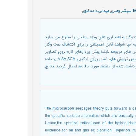
,
 وگاز وناهنجاری های ویژه سطحی را مطرح می سازد
نها شواهد قابل اطمینانی را برای اکتشاف نفت وگاز
 های مربوطه ،ابتدا پیش پردازهای لازم روی تصاویر
ابر طیفی سنجندهHyperion ماهواره EO-1 صورت پذیرفت .به منظور تشخیص تراوش های نفتی روش ترکیبی VISA-SCM بر داده
شت شده از منطقه مورد مطالعه اعمال گردید .نتایج
The hydrocarbon seepages theory puts forward a cau
the specific surface anomalies which are basically 
Hence,the spectral reflectance of the hydrocarbon
evidence for oil and gas ex ploration .Hyperion ima