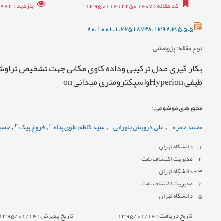
کد مقاله
: 13950114122501487
بازدید
: 7942
20.1001.1.22518738.1392.3.5.5.5
نوع مقاله
: پژوهشی
بکار گیری مدل ترکیبی وداده کاوی مکانی جهت تشخیص تراوش ه
طیفی Hyperionواسپکترومتری میدانی on
محورهای موضوعی
:
4
3
2
1
محمد حمزه
علی درویش بلورانی
سید کاظم علوی پناه
فروغ بیک
حسی
,
,
,
,
1
- دانشگاه تهران
2
- مدیریت اکتشاف نفت
3
- دانشگاه تهران
4
- مدیریت اکتشاف نفت
5
- دانشگاه تهران
تاریخ دریافت : 1395/01/14
تاریخ پذیرش : 1395/01/14