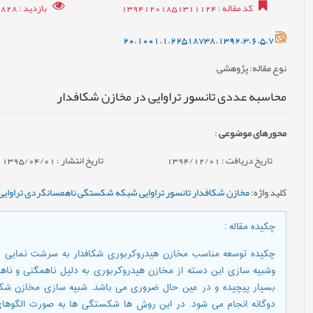
کد مقاله
: 13941201851311124
بازدید
: 1828
20.1001.1.22518738.1392.3.6.5.7
نوع مقاله
: پژوهشی
محاسبه عددی تانسور تراوایی در مخازن شکافدار
محورهای موضوعی
:
تاریخ دریافت : 1394/12/01
تاریخ انتشار : 1395/04/01
کلید واژه
:
مخازن شکافدار تانسور تراوایی شبکه شکستگی ناهمسانگردی تراوای
چکیده مقاله
:
چکیده توسعه مناسب مخازن هیدروکربوری شکافدار به سرشت نمای
وشبیه سازی این دسته از مخازن هیدروکربوری به دلیل ناهمگنی و ناهمس
بسیار پیچیده و در عین حال ضروری می باشد. شبیه سازی مخازن شکافد
دوگانه انجام می شود. در این روش ها شکستگی ها به صورت الگوها