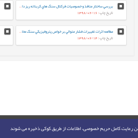
بررسي ساختار منافذ و خصوصيات فرکتال سنگ هاي کربناته ريز دانه‌ي گرو و سرگلو با استفاده از آناليز جذب در فشار پايين نيتروژن
تاریخ چاپ
: 1398/02/16
مطالعه اثرات تغييرات فشار متوالي بر خواص پتروفيزيکي سنگ مخازن کربناته
تاریخ چاپ
: 1398/02/14
من رعایت کامل حریم خصوصی، اطلاعات از طریق کوکی ذخیره می شوند