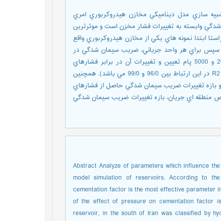
يه سازي مدل ديناميكي مخازن هيدروكربوري امري
دگي وابسته به تغييرات فشار مخزن است و موثرترين
ستا ابتدا نمونه هاي يکي از مخازن هيدروکربوري واقع
 سپس براي هر واحد جرياني، ضريب سيمان شدگي در
مدل هاي آرچي و بهترين برآزش در فشارهاي محيط ، 800، 2000،3500 و 5000 پام تعيين و تغييرات آن در برابر فشارهاي
مختلف به صورت روابط تجربي ارائه گرديد.( محدوده ضريب همبستگي R2 در اين ارتباط بين 96/0 و 99/0 مي باشد). همچنين
 و بازه تغييرات ضريب سيمان شدگي حاصل از فشارهاي
اخص منطقه اي جريان، بازه تغييرات ضريب سيمان شدگي
Abstract Analyze of parameters which influence the 
model simulation of reservoirs. According to th
cementation factor is the most effective parameter i
of the effect of pressure on cementation factor is
reservoir, in the south of Iran was classified by h