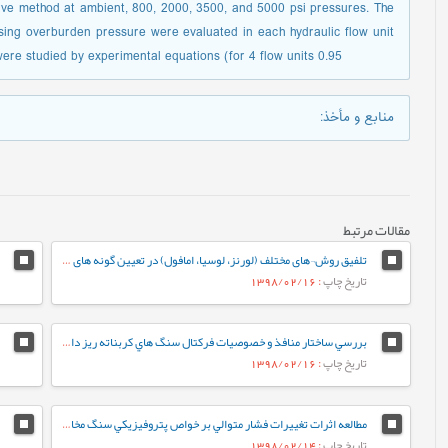
rve method at ambient, 800, 2000, 3500, and 5000 psi pressures. The
sing overburden pressure were evaluated in each hydraulic flow unit
 were studied by experimental equations (for 4 flow units 0.95
منابع و مأخذ
:
مقالات مرتبط
تلفیق روش¬های مختلف (لورنز، لوسیا، امافول) در تعیین گونه های سنگی و واحدهای جریانی در سازند رازک با سن میوسن پایینی در میدان گازی سرخون، حوضه رسوبی زاگرس، جنوب شرقی ایران
تاریخ چاپ
: 1398/02/16
بررسي ساختار منافذ و خصوصيات فرکتال سنگ هاي کربناته ريز دانه‌ي گرو و سرگلو با استفاده از آناليز جذب در فشار پايين نيتروژن
تاریخ چاپ
: 1398/02/16
مطالعه اثرات تغييرات فشار متوالي بر خواص پتروفيزيکي سنگ مخازن کربناته
تاریخ چاپ
: 1398/02/14