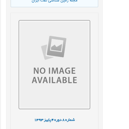
مجله زمین شناسی نفت ایران
شماره
8
دوره
4
پاییز
1393