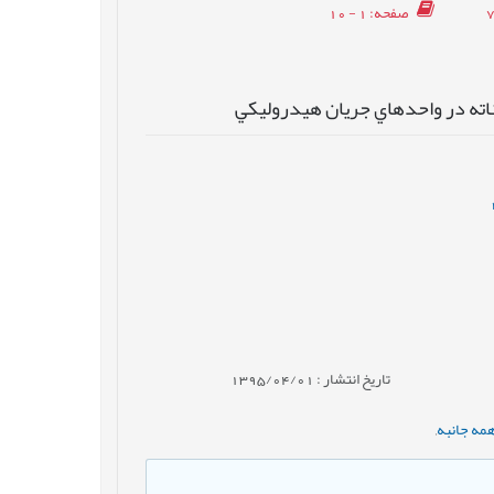
صفحه
: 1 - 10
اته در واحدهاي جريان هيدروليكي
تاریخ انتشار : 1395/04/01
مه جانبه
,