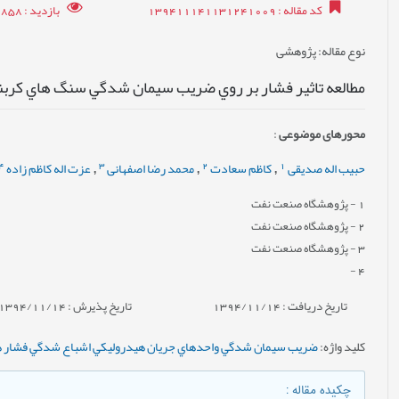
کد مقاله
: 139411141131241009
بازدید
: 7858
نوع مقاله
: پژوهشی
مطالعه تاثير فشار بر روي ضريب سيمان شدگي سنگ هاي كربن
محورهای موضوعی
:
4
3
2
1
حبیب اله صدیقی
کاظم سعادت
محمد رضا اصفهانی
عزت اله کاظم زاده
,
,
,
1
- پژوهشگاه صنعت نفت
2
- پژوهشگاه صنعت نفت
3
- پژوهشگاه صنعت نفت
-
4
تاریخ دریافت : 1394/11/14
تاریخ پذیرش : 1394/11/14
کلید واژه
:
ضريب سيمان شدگي واحدهاي جريان هيدروليكي اشباع شدگي فشار ه
چکیده مقاله
: