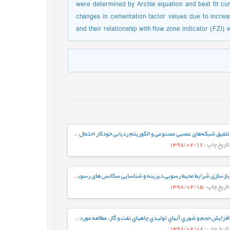
were determined by Archie equation and best fit cu
changes in cementation factor values due to increa
and their relationship with flow zone indicator (FZI)
تلفیق شبکه‌های عصبی مصنوعی و الگوریتم ردیابی خودکار احتمال گسل نازک شده، جهت شناسایی، تفسیر و استخراج گسل‌ها
تاریخ چاپ
: 1398/02/16
بازسازی شرایط محیط رسوبی دیرینه و شناسایی سکانس های رسوبی موجود در سازند قم براساس میکروفاسیس¬ها در ناحیه کهک (جنوب غرب قم)
تاریخ چاپ
: 1398/02/15
افزايش حجم و شوري آبهاي توليدي چاههاي نفت و گاز، مطالعه موردي: مخزن گازي مزدوران
تاریخ چاپ
: 1398/02/08