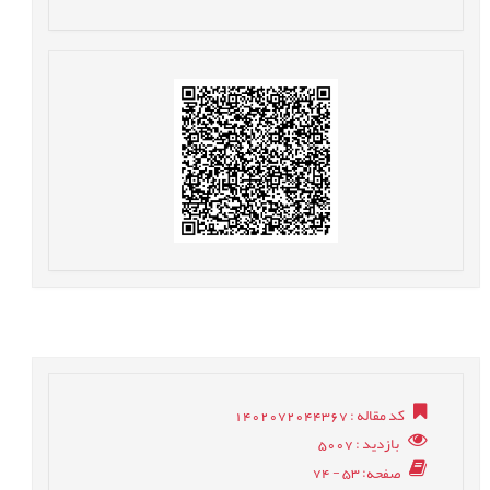
کد مقاله
: 1402072044367
بازدید
: 5007
صفحه
: 53 - 74