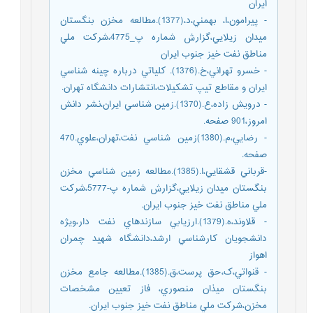
ایران
- پيرامون،ا، بهمني،د،(1377).مطالعه مخزن بنگستان
ميدان زيلايي،گزارش شماره پ_4775،شرکت ملي
مناطق نفت خيز جنوب ايران
- خسرو تهراني،خ.(1376). کلياتي درباره چينه شناسي
ايران و مقاطع تيپ تشکيلات،انتشارات دانشگاه تهران.
- درويش زاده،ع.(1370).زمين شناسي ايران،نشر دانش
امروز،901 صفحه.
- رضايي،م.(1380)زمين شناسي نفت،تهران،علوي.470
صفحه.
-قرباني قشقايي،ا.(1385).مطالعه زمين شناسي مخزن
بنگستان ميدان زيلايي،گزارش شماره پ-5777،شرکت
ملي مناطق نفت خيز جنوب ايران.
- قلاوند،ه.(1379).ارزيابي سازندهاي نفت دار،ويژه
دانشجويان کارشناسي ارشد،دانشگاه شهيد چمران
اهواز
- قنواتي،ک،حق پرست،ق.(1385).مطالعه جامع مخزن
بنگستان ميذان منصوري، فاز تعيين مشخصات
مخزن،شرکت ملي مناطق نفت خيز جنوب ايران.