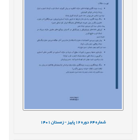
شماره
24
دوره
12
پاییز - زمستان
1401