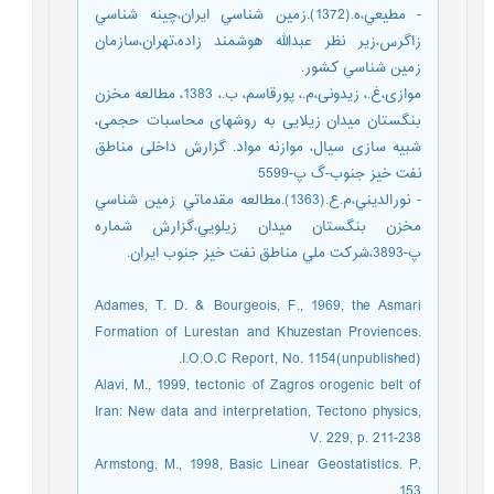
- مطيعي،ه.(1372).زمين شناسي ايران،چينه شناسي
زاگرس،زير نظر عبدالله هوشمند زاده،تهران،سازمان
زمين شناسي کشور.
موازی،غ.، زیدونی،م.، پورقاسم، ب.، 1383، مطالعه مخزن
بنگستان میدان زیلایی به روشهای محاسبات حجمی،
شبیه سازی سیال، موازنه مواد. گزارش داخلی مناطق
نفت خیز جنوب-گ پ-5599
- نورالديني،م.ع.(1363).مطالعه مقدماتي زمين شناسي
مخزن بنگستان ميدان زيلويي،گزارش شماره
پ-3893،شرکت ملي مناطق نفت خيز جنوب ايران.
Adames, T. D. & Bourgeois, F., 1969, the Asmari
Formation of Lurestan and Khuzestan Proviences.
I.O.O.C Report, No. 1154(unpublished).
Alavi, M., 1999, tectonic of Zagros orogenic belt of
Iran: New data and interpretation, Tectono physics,
V. 229, p. 211-238
Armstong, M., 1998, Basic Linear Geostatistics. P.
153.