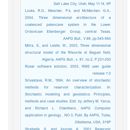
Salt Lake City, Utah, May 11-14, 6P.
Louks, R.G., Mescher, P.k. and McMechan, G.A.,
2004, Three dimensional architecture of a
coalesced paleocave system in the Lower
Ordovician Ellenberger Group, central Texas,
AAPG Bull., V.88, pp.545-564.
Mitra, S., and Leslie, W., 2003, Three dimensional
structural model of the Rhourde el Baguel field,
Algeria, AAPG Bull., v. 87, no.2, P.231-250.
Roxar software solution, 2003, RMS user guide
release 7.0
Srivastava, R.M., 1994, An overview of stochastic
methods for reservoir characterization. In:
Stochastic modeling and geostatics: Principles,
methods and case studies. Edit. by Jeffery M. Yarus,
and Richard L. Chambers, AAPG Computer
application in geology , NO.3, Publ. By AAPG, Tulsa,
Oklahoma, USA, 379P.
Strebelle, S., and Journel, A., 2001, Reservoir