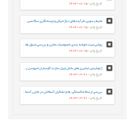
تاریخ چاپ
: 1404/08/15
محیط رسوبی، فرآیندهای دیاژنتیکی و چینه‌نگاری سکانسی سازند فهلیان در میدان جفیر، دشت آبادان، جنوب غرب ايران
تاریخ چاپ
: 1404/08/15
روشی جهت خوشه بندی خصوصیات مخزن و بررسی مدول های الاستیک و پارامترهای مقاومتی محاسبه شده با ستون سنگ شناسی و مقدار تخلخل حاصل از لاگ و مغزه
تاریخ چاپ
: 1404/08/15
ژئوشیمی تبخیری های بخش چهل سازند گچساران(میوسن پیشین) در خاوربندرخمیر، فروافتادگی بندر لنگه با نگرش ویژه به اقلیم دیرینه
تاریخ چاپ
: 1403/12/20
بررسی ارتباط شکستگی¬ها و تشكيل آسفالتن در مخزن آسماری، ميدان نفتی كوپال
تاریخ چاپ
: 1403/12/20