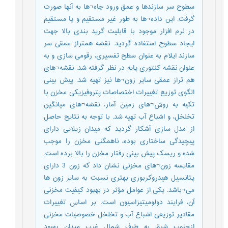
سطوح سر سازندها و عمق ورود چاه¬ها به آنها صورت
گرفت. این داده¬ها به طور غیر مستقیم و یا مستقیم
در نرم افزار موجود با قابلیت گرید بندی بالا جهت
ایجاد سطوح استفاده گردید. نقشه همتراز عمقی سر
سازند ایلام به عنوان سطح تفسیری، رقومی سازی و به
عنوان نقشه کنتوری پایه در نظر گرفته شد. نقشه¬های
هم تراز عمقی سایر زون¬ها نیز تهیه شد. پیش بینی
الگوی توزیع تغییرات اختصاصات پتروفیزیکی مخزن با
تکیه به روش¬های زمین آمار، نقشه¬های میانگین
تخلخل، و اشباع آب تهیه شد. با توجه به نتایج حاصل
از مدل سازی آشکار گردید که میدان زیلایی دارای
پیچیدگی ساختاری بوده، ناهمگنی مخزن را موجب
شده و ریسک پیش بینی رفتار مخزن را بالا برده است.
مقایسه زون¬های مخزنی نشان داد که زون 3 دارای
پتانسیل هیدروکربوری بهتری نسبت به سایر زون ها
می¬باشد. یکی از عوامل مؤثر در بهبود کیفیت مخزنی
آن، فرایند دولومیتیزاسیون است. بر اساس تغییرات
مقادیر توزیعی اشباع آب و تخلخل خصوصیات مخزنی
ازجنوب شرق به طرف شمال غرب میدان بهبود