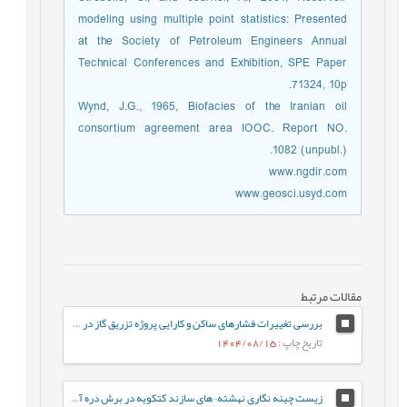
modeling using multiple point statistics: Presented
at the Society of Petroleum Engineers Annual
Technical Conferences and Exhibition, SPE Paper
71324, 10p.
Wynd, J.G., 1965, Biofacies of the Iranian oil
consortium agreement area IOOC. Report NO.
1082 (unpubl.).
www.ngdir.com
www.geosci.usyd.com
مقالات مرتبط
بررسی تغییرات فشارهای ساکن و کارایی پروژه تزریق گاز در مخزن آسماری –پابده یکی از میادین جنوب غرب ایران با استفاده از نرم¬افزار ArcGIS
تاریخ چاپ
: 1404/08/15
زیست چینه نگاری نهشته¬های سازند کتکویه در برش دره آسیاب، شمال غرب کرمان (جنوب شرق زرند) براساس فونای کنودونتی