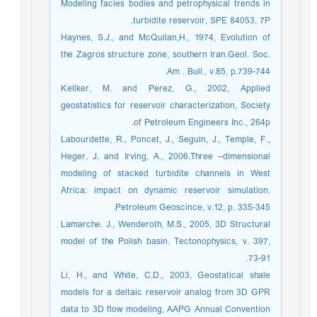
Modeling facies bodies and petrophysical trends in
turbidite reservoir, SPE 84053, 7P.
Haynes, S.J., and McQuilan,H., 1974, Evolution of
the Zagros structure zone, southern Iran.Geol. Soc.
Am . Bull., v.85, p.739-744.
Kellker, M. and Perez, G., 2002, Applied
geostatistics for reservoir characterization, Society
of Petroleum Engineers Inc., 264p.
Labourdette, R., Poncet, J., Seguin, J., Temple, F.,
Heger, J. and Irving, A., 2006.Three –dimensional
modeling of stacked turbidite channels in West
Africa: impact on dynamic reservoir simulation.
Petroleum Geoscince, v.12, p. 335-345.
Lamarche. J., Wenderoth, M.S., 2005, 3D Structural
model of the Polish basin. Tectonophysics, v. 397,
73-91.
Li, H., and White, C.D., 2003, Geostatical shale
models for a deltaic reservoir analog from 3D GPR
data to 3D flow modeling, AAPG Annual Convention