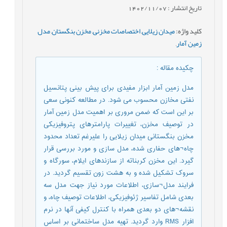
تاریخ انتشار : 1402/11/07
کلید واژه
:
میدان زیلایی
,
اختصاصات مخزنی
,
مخزن بنگستان
,
مدل
زمین آمار
,
چکیده مقاله
:
مدل زمین آمار ابزار مفیدی برای پیش بینی پتانسیل
نفتی مخازن محسوب می شود. در مطالعه کنونی سعی
بر این است که ضمن مروری بر اهمیت مدل زمین آمار
در توصیف مخزن، تغییرات پارامترهای پتروفیزیکی
مخزن بنگستانی میدان زیلایی را علیرغم تعداد محدود
چاه¬های حفاری شده، مدل سازی و مورد بررسی قرار
گیرد. این مخزن کربناته از سازندهای ایلام، سورگاه و
سروک تشکیل شده و به هشت زون تقسیم گردید. در
فرایند مدل¬سازی، اطلاعات مورد نیاز جهت مدل سه
بعدی شامل تفاسیر ژئوفیزیکی، اطلاعات توصیف چاه، و
نقشه¬های دو بعدی همراه با کنترل کیفی آنها در نرم
افزار RMS وارد گردید. تهیه مدل ساختمانی بر اساس