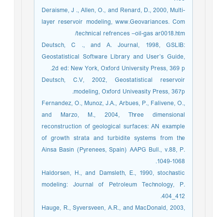
Deraisme, J ., Allen, O., and Renard, D., 2000, Multi-
layer reservoir modeling, www.Geovariances. Com
/technical refrences –oil-gas ar0018.htm
Deutsch, C ., and A. Journal, 1998, GSLIB:
Geostatistical Software Library and User’s Guide,
2d ed: New York, Oxford University Press, 369 p.
Deutsch, C.V, 2002, Geostatistical reservoir
modeling, Oxford Univeasity Press, 367p.
Fernandez, O., Munoz, J.A., Arbues, P., Falivene, O.,
and Marzo, M., 2004, Three dimensional
reconstruction of geological surfaces: AN example
of growth strata and turbidite systems from the
Ainsa Basin (Pyrenees, Spain) AAPG Bull., v.88, P.
1049-1068.
Haldorsen, H., and Damsleth, E., 1990, stochastic
modeling: Journal of Petroleum Technology, P.
404_412.
Hauge, R., Syversveen, A.R., and MacDonald, 2003,