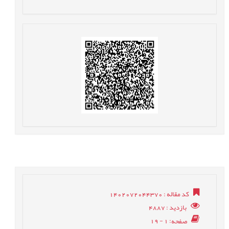
کد مقاله
: 1402072044370
بازدید
: 4887
صفحه
: 1 - 19