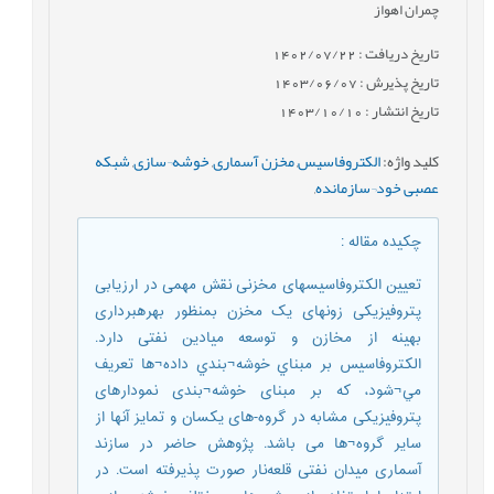
چمران اهواز
تاریخ دریافت : 1402/07/22
تاریخ پذیرش : 1403/06/07
تاریخ انتشار : 1403/10/10
کلید واژه
:
الکتروفاسیس
,
مخزن آسماری
,
خوشه¬سازی
,
شبکه
عصبی خود¬سازمانده
,
چکیده مقاله
:
تعیین الکتروفاسیسهای مخزنی نقش مهمی در ارزیابی
پتروفیزیکی زونهای یک مخزن بمنظور بهرهبرداری
بهینه از مخازن و توسعه میادین نفتی دارد.
الکتروفاسیس بر مبناي خوشه¬بندي داده¬ها تعريف
مي¬شود، که بر مبنای خوشه¬بندی نمودارهای
پتروفیزیکی مشابه در گروه-های یکسان و تمایز آنها از
سایر گروه¬ها می باشد. پژوهش حاضر در سازند
آسماری میدان نفتی قلعه‌نار صورت پذیرفته است. در