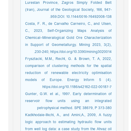
Lurestan Province, Zagros Simply Folded Belt
(Iran), Journal of the Geological Society, 166, 947-
959.DOI: 10.1144/0016-76492008-138.
Costa, F. R., de Carvalho Carneiro, C., and Ulsen,
C., 2023, Self-Organizing Maps Analysis of
Chemical–Mineralogical Gold Ore Characterization
in Support of Geometallurgy. Mining 2023, 3(2),
230-240; https://doi.org/10.3390/mining3020014.
Frysztacki, M.M., Recht, G. & Brown, T. A, 2022,
comparison of clustering methods for the spatial
reduction of renewable electricity optimisation
models of Europe. Energy Inform 5 (4).
https://doi.org/10.1186/s42162-022-00187-7
Gunter, G.W. et al., 1997. Early determination of
reservoir flow units using an integrated
petrophysical method. SPE 38679, P 373-380
Kadkhodaie-Ilkchi, A., and Amini,A., 2009, A fuzzy
logic approach to estimating hydraulic flow units
from well log data: a case study from the Ahvaz oil