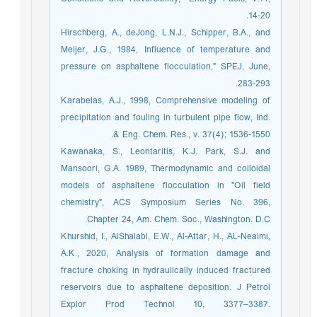
14-20.
Hirschberg, A., deJong, L.N.J., Schipper, B.A., and
Meijer, J.G., 1984, Influence of temperature and
pressure on asphaltene flocculation," SPEJ, June,
283-293.
Karabelas, A.J., 1998, Comprehensive modeling of
precipitation and fouling in turbulent pipe flow, Ind.
& Eng. Chem. Res., v. 37(4); 1536-1550.
Kawanaka, S., Leontaritis, K.J. Park, S.J. and
Mansoori, G.A. 1989, Thermodynamic and colloidal
models of asphaltene flocculation in "Oil field
chemistry", ACS Symposium Series No. 396,
Chapter 24, Am. Chem. Soc., Washington. D.C.
Khurshid, I., AlShalabi, E.W., Al-Attar, H., AL-Neaimi,
A.K., 2020, Analysis of formation damage and
fracture choking in hydraulically induced fractured
reservoirs due to asphaltene deposition. J Petrol
Explor Prod Technol 10, 3377–3387.