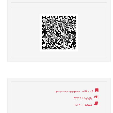
کد مقاله
: 1402072044366
بازدید
: 4338
صفحه
: 1 - 18