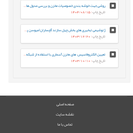
روشی جهت خوشه بندی خصوصیات مخزن و بررسی مدول های الاستیک و پارامترهای مقاومتی محاسبه شده با ستون سنگ شناسی و مقدار تخلخل حاصل از لاگ و مغزه
تاریخ چاپ
: 1404/08/15
ژئوشیمی تبخیری های بخش چهل سازند گچساران(میوسن پیشین) در خاوربندرخمیر، فروافتادگی بندر لنگه با نگرش ویژه به اقلیم دیرینه
تاریخ چاپ
: 1403/12/20
تعیین الکتروفاسیس¬های مخزن آسماری با استفاده از شبکه عصبی SOM در میدان نفتی قلعه‌نار
تاریخ چاپ
: 1403/10/10
صفحه اصلی
نقشه سایت
تماس با ما