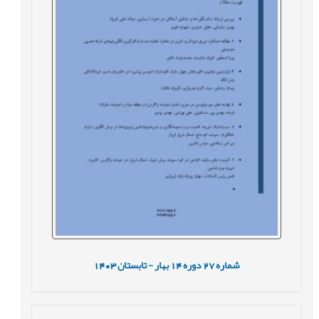
شماره
27
دوره
14
بهار - تابستان
1403