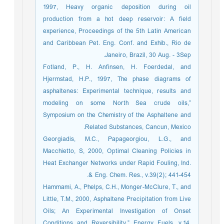
1997, Heavy organic deposition during oil
production from a hot deep reservoir: A field
experience, Proceedings of the 5th Latin American
and Caribbean Pet. Eng. Conf. and Exhib., Rio de
Janeiro, Brazil, 30 Aug. - 3Sep.
Fotland, P., H. Anfinsen, H. Foerdedal, and
Hjermstad, H.P., 1997, The phase diagrams of
asphaltenes: Experimental technique, results and
modeling on some North Sea crude oils,”
Symposium on the Chemistry of the Asphaltene and
Related Substances, Cancun, Mexico.
Georgiadis, M.C., Papageorgiou, L.G., and
Macchietto, S, 2000, Optimal Cleaning Policies in
Heat Exchanger Networks under Rapid Fouling, Ind.
& Eng. Chem. Res., v.39(2); 441-454.
Hammami, A., Phelps, C.H., Monger-McClure, T., and
Little, T.M., 2000, Asphaltene Precipitation from Live
Oils; An Experimental Investigation of Onset
Conditions and Reversibility,” Energy Fuels, v.14,