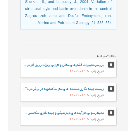
Sherkati, S., and Letouzey, J., 2004, Variation of
structural style and basin evolutionin in the central
Zagros Izeh zone and Dezful Embayment, Iran.
Marine and Petroleum Geology, 21, 535–554.
مقالات مرتبط
بررسی تغییرات فشارهای ساکن و کارایی پروژه تزریق گاز در مخزن آسماری –پابده یکی از میادین جنوب غرب ایران با استفاده از نرم¬افزار ArcGIS
تاریخ چاپ
: 1404/08/15
زیست چینه نگاری نهشته¬های سازند کتکویه در برش دره آسیاب، شمال غرب کرمان (جنوب شرق زرند) براساس فونای کنودونتی
تاریخ چاپ
: 1404/08/15
محیط رسوبی، فرآیندهای دیاژنتیکی و چینه‌نگاری سکانسی سازند فهلیان در میدان جفیر، دشت آبادان، جنوب غرب ايران
تاریخ چاپ
: 1404/08/15