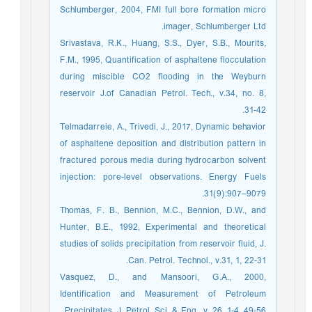
Schlumberger, 2004, FMI full bore formation micro
imager, Schlumberger Ltd.
Srivastava, R.K., Huang, S.S., Dyer, S.B., Mourits,
F.M., 1995, Quantification of asphaltene flocculation
during miscible CO2 flooding in the Weyburn
reservoir J.of Canadian Petrol. Tech., v.34, no. 8,
31-42.
Telmadarreie, A., Trivedi, J., 2017, Dynamic behavior
of asphaltene deposition and distribution pattern in
fractured porous media during hydrocarbon solvent
injection: pore-level observations. Energy Fuels
31(9):907–9079.
Thomas, F. B., Bennion, M.C., Bennion, D.W., and
Hunter, B.E., 1992, Experimental and theoretical
studies of solids precipitation from reservoir fluid, J.
Can. Petrol. Technol., v.31, 1, 22-31.
Vasquez, D., and Mansoori, G.A., 2000,
Identification and Measurement of Petroleum
Precipitates, J. Petrol. Sci. & Eng., v. 26, 1-4, 49-56.