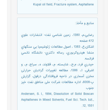
Kupal oil field, Fracture system, Asphaltene
منابع و مأخذ
:
رضايي،م، 1380، زمين شناسي نفت- انتشارات علوي
472 صفحه
اشكان،ع، 1383 ، اصول مطالعات ژئوشيمیا يي سنگهاي
منشا هيدروكربوري، رساله دكتري- دانشگاه نانسي
فرانسه.
حيدري فرد، م.ح.، شايسته، م.، قلاوند، ه.، سراج، م.، و
اشرفی، ا.، 1386، مطالعه تغییرات گرادیان حرارتی
مخزن آسماری در ناحیه فروافتادگی دزفول، گزارش
پ-6008، اداره مطالعات شرکت ملی مناطق نفت خیز
جنوب
Andersen, S. I., 1994, Dissolution of Solid Boscan
Asphaltenes in Mixed Solvents, Fuel Sci. Tech. bzt.,
12, 1551.