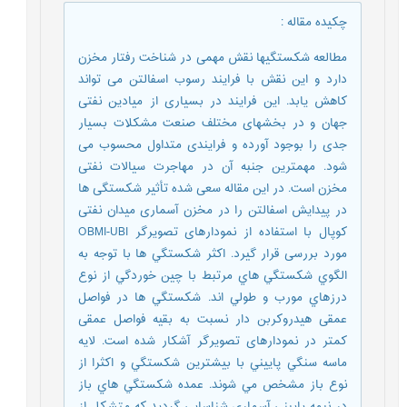
چکیده مقاله
:
مطالعه شکستگیها نقش مهمی در شناخت رفتار مخزن
دارد و این نقش با فرایند رسوب اسفالتن می تواند
کاهش یابد. این فرایند در بسیاری از میادین نفتی
جهان و در بخشهای مختلف صنعت مشکلات بسیار
جدی را بوجود آورده و فرایندی متداول محسوب می
شود. مهمترین جنبه آن در مهاجرت سیالات نفتی
مخزن است. در این مقاله سعی شده تأثیر شکستگی ها
در پیدایش اسفالتن را در مخزن آسماری میدان نفتی
کوپال با استفاده از نمودارهای تصویرگر OBMI-UBI
مورد بررسی قرار گیرد. اكثر شكستگي ها با توجه به
الگوي شكستگي هاي مرتبط با چين خوردگي از نوع
درزهاي مورب و طولي اند. شكستگي ها در فواصل
عمقی هیدروكربن دار نسبت به بقيه فواصل عمقی
كمتر در نمودارهای تصویرگر آشكار شده است. لايه
ماسه سنگي پاييني با بيشترين شكستگي و اكثرا از
نوع باز مشخص مي شوند. عمده شكستگي هاي باز
در نيمه پايينی آسماري شناسایی گردید كه متشكل از