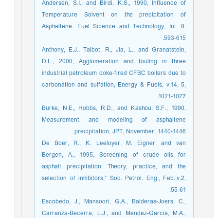
Andersen, S.I., and Birdi, K.S., 1990, Influence of
Temperature Solvent on the precipitation of
Asphaltene. Fuel Science and Technology, Int. 8:
593-615.
Anthony, E.J., Talbot, R., Jia, L., and Granatstein,
D.L., 2000, Agglomeration and fouling in three
industrial petroleum coke-fired CFBC boilers due to
carbonation and sulfation, Energy & Fuels, v.14, 5,
1021-1027.
Burke, N.E., Hobbs, R.D., and Kashou, S.F., 1990,
Measurement and modeling of asphaltene
precipitation, JPT, November, 1440-1446.
De Boer, R., K. Leeloyer, M. Eigner, and van
Bergen, A., 1995, Screening of crude oils for
asphalt precipitation: Theory, practice, and the
selection of inhibitors,” Soc. Petrol. Eng., Feb.,v.2,
55-61.
Escobedo, J., Mansoori, G.A., Balderas-Joers, C.,
Carranza-Becerra, L.J., and Mendez-Garcia, M.A.,