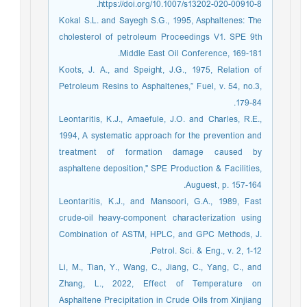
https://doi.org/10.1007/s13202-020-00910-8.
Kokal S.L. and Sayegh S.G., 1995, Asphaltenes: The
cholesterol of petroleum Proceedings V1. SPE 9th
Middle East Oil Conference, 169-181.
Koots, J. A., and Speight, J.G., 1975, Relation of
Petroleum Resins to Asphaltenes,” Fuel, v. 54, no.3,
179-84.
Leontaritis, K.J., Amaefule, J.O. and Charles, R.E.,
1994, A systematic approach for the prevention and
treatment of formation damage caused by
asphaltene deposition," SPE Production & Facilities,
Auguest, p. 157-164.
Leontaritis, K.J., and Mansoori, G.A., 1989, Fast
crude-oil heavy-component characterization using
Combination of ASTM, HPLC, and GPC Methods, J.
Petrol. Sci. & Eng., v. 2, 1-12.
Li, M., Tian, Y., Wang, C., Jiang, C., Yang, C., and
Zhang, L., 2022, Effect of Temperature on
Asphaltene Precipitation in Crude Oils from Xinjiang