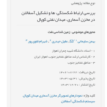
نوع مقاله
: پژوهشی
بررسی ارتباط شکستگی¬ها و تشكيل آسفالتن
در مخزن آسماری، ميدان نفتی كوپال
محورهای موضوعی
:
زمین شناسی نفت
3
2
*
1
بهمن سلیمانی
عقیل حیدری
شهرام تقوی پور
,
,
1
- استاد دانشگاه شهید چمران اهواز
2
- کارشناس ارشد مناطق نفتخيز جنوب، اهواز، ايران
3
- مناطق نفتخیز جنوب
تاریخ دریافت : 1402/07/22
تاریخ پذیرش : 1403/05/31
تاریخ انتشار : 1403/12/20
کلید واژه
:
نمودارهای تصویرگر
,
مخزن آسماری
,
میدان کوپال
,
سیستم شکستگی
,
آسفالتن
,