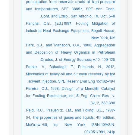
precipitation from reservoir crude at high pressure
and temperatures, SPE 38857, SPE Ann. Tech.
Conf. and Exhib., San Antonio, TX, Oct. 5–8.
Panchal, C.B., (Ed.)1997, Fouling Mitigation of
Industrial Heat Exchange Equipment, Begell House,
New York, NY,
Park, S.J., and Mansoori, G.A., 1988, Aggregation
and Deposition of Heavy Organics in Petroleum
Crudes, J. of Energy Sources, v.10, 109-125.
Pathak, V., Babadagli, T., Edmunds, N., 2012,
Mechanics of heavy-oil and bitumen recovery by hot
solvent injection. SPE Reserv Eval Eng 15:182–194.
Pereira, C.J., 1998, Design of a Monolith Catalyst
for Fouling Resistance, Ind. & Eng. Chem. Res., v.
37, 2, 388-390.
Reid, R.C., Prausnitz, J.M., and Poling, B.E., 1987-
04, The properties of gases and liquids, 4th edition.
McGraw-Hill, Inc. New York, ISBN-10/ASIN:
0070517991, 741p.