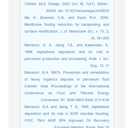
Oilfield. ACS Omega. 2022 Oct 18; 7(41): 36244–
36253. doi: 10.1021/acsomega.2c03630
Ma, H., Bowman, C.N., and Davis, R.H., 2000,
Membrane fouling reduction by backpulsing and
surface modification, J. of Membrane Sci., v. 73, 2,
15, 191-200.
Mansoori, G. A., Jiang, T.S., and Kawanaka, S.,
1988, Asphaltene deposition and its role in
petroleum production and processing, Arab. J. Sci.
Eng., 13, 17.
Mansoori, G.A. 1997b, Prevention and remediation
of heavy organics deposits in petroleum fluid
transfer lines Proceedings of the International
Conference on Fluid and Thermal Energy
Conversion '97, ISSN 0854-9346, K17-K39.
Mansoori, G.A. and Jiang, T .S., 1985, Asphaltene
deposition and its role in EOR miscible flooding,
FlOC. Third AGIP SPA Improved Oil Recovery
European Meeting, Rome, Italy 75.