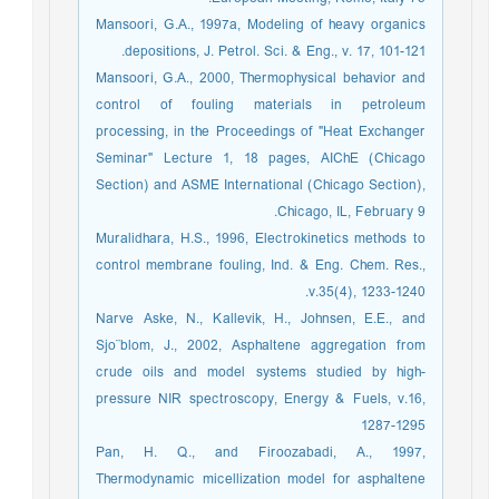
Mansoori, G.A., 1997a, Modeling of heavy organics
depositions, J. Petrol. Sci. & Eng., v. 17, 101-121.
Mansoori, G.A., 2000, Thermophysical behavior and
control of fouling materials in petroleum
processing, in the Proceedings of "Heat Exchanger
Seminar" Lecture 1, 18 pages, AIChE (Chicago
Section) and ASME International (Chicago Section),
Chicago, IL, February 9.
Muralidhara, H.S., 1996, Electrokinetics methods to
control membrane fouling, Ind. & Eng. Chem. Res.,
v.35(4), 1233-1240.
Narve Aske, N., Kallevik, H., Johnsen, E.E., and
Sjo¨blom, J., 2002, Asphaltene aggregation from
crude oils and model systems studied by high-
pressure NIR spectroscopy, Energy & Fuels, v.16,
1287-1295
Pan, H. Q., and Firoozabadi, A., 1997,
Thermodynamic micellization model for asphaltene