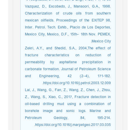
Vazquez, D., Excobedo, J., Mansoori, G.A., 1998.
Characterization of crude oils from southern
mexican oilfields. Proceedings of the EXITEP 98,
Inter. Petrol. Tech. Exhib., Placio de Los Deportes,
Mexico City, Mexico, D.F., 15th– 18th Nov. PEMEX,
Mexico City.
Zekri, A.Y., and Shedid, S.A., 2004,The effect of
fracture characteristics on reduction of
permeability by asphaltene precipitation in
carbonate formation. Journal of Petroleum Science
and Engineering, 42 (2–4), 171-182.
https://doi.org/10.1016/j.petrol.2003.12.009.
Lai, J., Wang, G., Fan, Z., Wang, Z., Chen, J., Zhou,
Z., Wang, S., Xiao, C., 2017, Fracture detection in
oil-based drilling mud using a combination of
borehole image and sonic logs. Marine and
Petroleum Geology, 84, 195-214.
https://doi.org/10.1016/j.marpetgeo.2017.03.035.