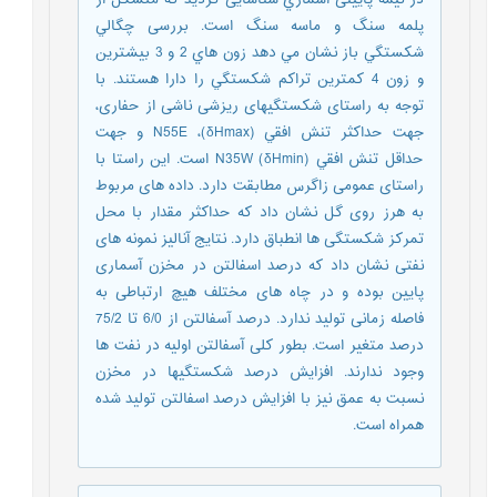
پلمه سنگ و ماسه سنگ است. بررسی چگالي
شكستگي باز نشان مي دهد زون هاي 2 و 3 بيشترين
و زون 4 كمترين تراكم شكستگي را دارا هستند. با
توجه به راستای شکستگیهای ریزشی ناشی از حفاری،
جهت حداكثر تنش افقي (δHmax)، N55E و جهت
حداقل تنش افقي (δHmin) N35W است. این راستا با
راستای عمومی زاگرس مطابقت دارد. داده های مربوط
به هرز روی گل نشان داد که حداکثر مقدار با محل
تمرکز شکستگی ها انطباق دارد. نتایج آنالیز نمونه های
نفتی نشان داد که درصد اسفالتن در مخزن آسماری
پایین بوده و در چاه های مختلف هیچ ارتباطی به
فاصله زمانی تولید ندارد. درصد آسفالتن از 6/0 تا 75/2
درصد متغیر است. بطور کلی آسفالتن اولیه در نفت ها
وجود ندارند. افزایش درصد شکستگیها در مخزن
نسبت به عمق نیز با افزایش درصد اسفالتن تولید شده
همراه است.