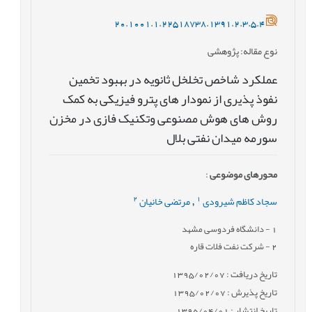
20.1001.1.22518738.1391.2.3.5.4
نوع مقاله
: پژوهشی
عملکرد شاخص تخلخل ثانویه در بهبود تخمین
نفوذ پذیری از نمودار های پترو فیزیکی به کمک
روش های هوش مصنوعی وتکنیک فازی در مخزن
سورمه میدان نفتی بلال
محورهای موضوعی
:
2
1
سجاد کاظم شیرودی
مرتضی خانیان
,
1
- دانشگاه فردوسی مشهد
2
- شرکت نفت فلات قاره
تاریخ دریافت : 1395/02/07
تاریخ پذیرش : 1395/02/07
تاریخ انتشار : 1395/04/01