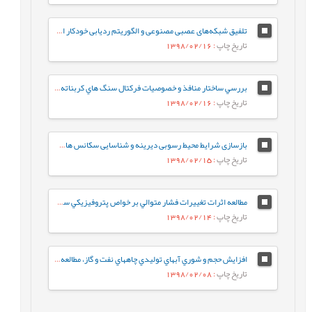
تلفیق شبکه‌های عصبی مصنوعی و الگوریتم ردیابی خودکار احتمال گسل نازک شده، جهت شناسایی، تفسیر و استخراج گسل‌ها
تاریخ چاپ
: 1398/02/16
بررسي ساختار منافذ و خصوصيات فرکتال سنگ هاي کربناته ريز دانه‌ي گرو و سرگلو با استفاده از آناليز جذب در فشار پايين نيتروژن
تاریخ چاپ
: 1398/02/16
بازسازی شرایط محیط رسوبی دیرینه و شناسایی سکانس های رسوبی موجود در سازند قم براساس میکروفاسیس¬ها در ناحیه کهک (جنوب غرب قم)
تاریخ چاپ
: 1398/02/15
مطالعه اثرات تغييرات فشار متوالي بر خواص پتروفيزيکي سنگ مخازن کربناته
تاریخ چاپ
: 1398/02/14
افزايش حجم و شوري آبهاي توليدي چاههاي نفت و گاز، مطالعه موردي: مخزن گازي مزدوران
تاریخ چاپ
: 1398/02/08