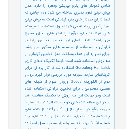
شامل نمودار های پترو فیزیکی ومغزه را دارد ،مدل
پیش بینی نفوذ پذیری ساخته می شود ودر چاهی که
فقط دارای نمودار های پترو فیزیکی است به پیش بینی
نفوذ پذیری پرداخته می شود.امروزه استفاده از سیستم
های هوشمند برای برآورد پارامتر های مخزن مطرح
می باشند .هدف اصلی این تحقیق تخمین پارامتر
تراوائی با استفاده از سیستم های مذکور می باشد
.برای نیل به این هدف وساخت مدل تخمین تراوائی از
سه روش استفاده شده است .ابتدا تکنیک منطق فازی
Hambalek وGonzales استفاده شد تا کار برد آن برای
کربناتهای سازند سورمه مورد بررسی قرار گیرد .روش
دوم از الگوریتم Guddy وروش سوم از شبکه های
عصبی مصنوعی ، برای تخمین تراوائی استفاده شده
است ودر نهایت این سه روش با یکدیگر مقایسه شد
ند.در این مقاله داده های دو چاه BL-1P ,BL-3I,از سازند
سورمه واقع در میدان بلا ل بکار رفتند .از داده های
چاه شماره BL-1P برای ساخت مدل واز داده های چاه
شماره BL-3I برای تعمیم واعتبار سنجی مدل استفاده