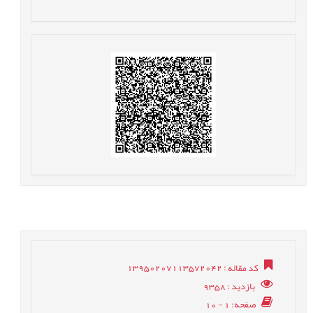
کد مقاله
: 13950207113572042
بازدید
: 9358
صفحه
: 1 - 10