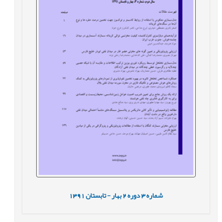
شماره
3
دوره
2
بهار - تابستان
1391