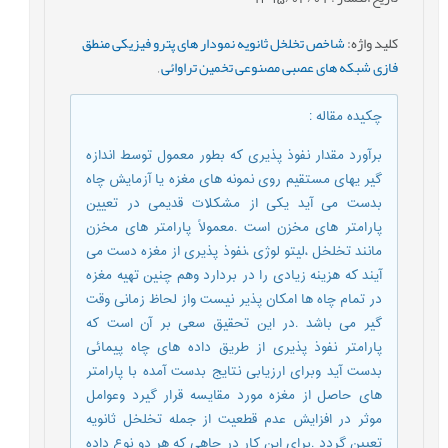
کلید واژه
:
شاخص تخلخل ثانویه نمودار های پترو فیزیکی منطق
فازی شبکه های عصبی مصنوعی تخمین تراوائی
,
چکیده مقاله
:
برآورد مقدار نفوذ پذیری که بطور معمول توسط اندازه
گیر یهای مستقیم روی نمونه های مغزه یا آزمایش چاه
بدست می آید یکی از مشکلات قدیمی در تعیین
پارامتر های مخزن است .معمولاً پارامتر های مخزن
مانند تخلخل ،لیتو لوژی ،نفوذ پذیری از مغزه دست می
آیند که هزینه زیادی را در بردارد وهم چنین تهیه مغزه
در تمام چاه ها امکان پذیر نیست واز لحاظ زمانی وقت
گیر می باشد .در این تحقیق سعی بر آن است که
پارامتر نفوذ پذیری از طریق داده های چاه پیمائی
بدست آید وبرای ارزیابی نتایج بدست آمده با پارامتر
های حاصل از مغزه مورد مقایسه قرار گیرد وعوامل
موثر در افزایش عدم قطعیت از جمله تخلخل ثانویه
تعیین گردد .برای این کار در چاهی که هر دو نوع داده