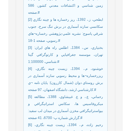
زمين شناسي و اکتشافات معدني کشور، 586
صفحه.#
[2] ابطحي، ز.، 1392، ريز رخساره ها و چينه نگاري
سکانسي سازند آسماري در برش تنگ سرخ، جنوب
شرقي ياسوج: نشريه علمي-پژوهشي رخساره¬هاي
رسوبي، صفحه 1-18.#
[3] بختياري، س.، 1384، اطلس راه هاي ايران:
تهران، موسسه جغرافيايي و کارتوگرافي گيتا
شناسي، 1:100000.#
[4] خوشنود، م.، 1394، زيست چينه نگاري،
ريزرخساره¬ها و محيط رسوبي سازند آسماري در
برش روستاي دوان (شمال کازرون): پايان نامه ¬ي
کارشناسي ارشد، دانشگاه اصفهان، 97 صفحه.#
[5] رحماني، ع.، و ع. غبيشاوي، 1388، مطالعه
ميکروفاسيس ها، سکانس استراتيگرافي و
بيواستراتيگرافي مخزن آسماري در ميدان لب سفيد:
گزارش شماره پ- 6700، 41 صفحه.#
[6] رحيم زاده، م.، 1394، زيست چينه نگاري،