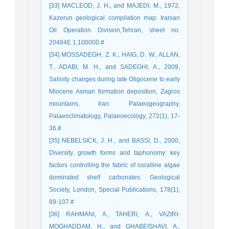
[33] MACLEOD, J. H., and MAJEDI, M., 1972,
Kazerun geological compilation map: Iranian
Oil Operation Division,Tehran, sheet no.
20484E 1:100000.#
[34] MOSSADEGH, Z. K., HAIG, D. W., ALLAN,
T., ADABI, M. H., and SADEGHI, A., 2009,
Salinity changes during late Oligocene to early
Miocene Asmari formation deposition, Zagros
mountains, Iran: Palaeogeography,
Palaeoclimatology, Palaeoecology, 272(1), 17-
36.‏#
[35] NEBELSICK, J. H., and BASSI, D., 2000,
Diversity, growth forms and taphonomy: key
factors controlling the fabric of coralline algae
dominated shelf carbonates: Geological
Society, London, Special Publications, 178(1),
89-107.‏#
[36] RAHMANI, A., TAHERI, A., VAZIRI-
MOGHADDAM, H., and GHABEISHAVI, A.,