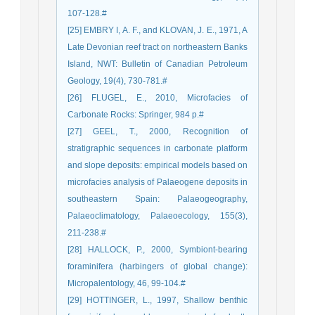
107-128.‏#
[25] EMBRY I, A. F., and KLOVAN, J. E., 1971, A
Late Devonian reef tract on northeastern Banks
Island, NWT: Bulletin of Canadian Petroleum
Geology, 19(4), 730-781.‏#
[26] FLUGEL, E., 2010, Microfacies of
Carbonate Rocks: Springer, 984 p.#
[27] GEEL, T., 2000, Recognition of
stratigraphic sequences in carbonate platform
and slope deposits: empirical models based on
microfacies analysis of Palaeogene deposits in
southeastern Spain: Palaeogeography,
Palaeoclimatology, Palaeoecology, 155(3),
211-238.‏#
[28] HALLOCK, P., 2000, Symbiont-bearing
foraminifera (harbingers of global change):
Micropalentology, 46, 99-104.#
[29] HOTTINGER, L., 1997, Shallow benthic