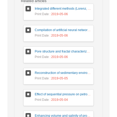
Related articles
Integrated different methods (Lorenz, Lucia, Amaefule) in rock types and flow units identification of lower Miocene Razak Formation at Sarkhun gas field, Zagros basin, SE Iran
Print Date
: 2019-05-06
Compilation of artificial neural networks and the thinned Fault likelihood auto-tracking algorithm, for identification, interpretation and extraction of faults
Print Date
: 2019-05-06
Pore structure and fractal characterization of Garau and Sargelu shales using low pressure nitrogen adsorption
Print Date
: 2019-05-06
Reconstruction of sedimentary environment, and depositional sequences based on Microfacies of the Qom Formation in the Kahak area (Southwest of Qom city)
Print Date
: 2019-05-05
Effect of sequential pressure on petrophysical properties of carbonate reservoir rocks
Print Date
: 2019-05-04
Enhancing volume and salinity of production water in oil and gas wells, Case study: Mozduran gas reservoir