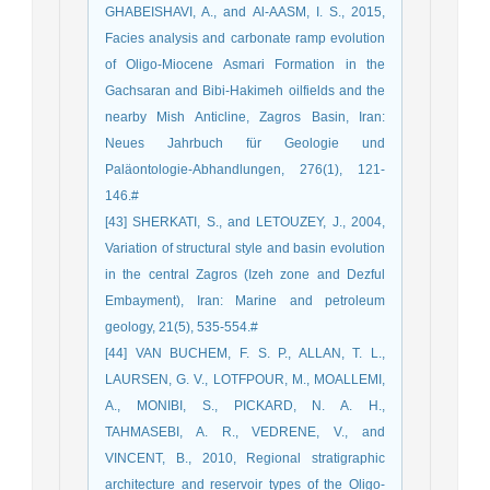
GHABEISHAVI, A., and Al-AASM, I. S., 2015,
Facies analysis and carbonate ramp evolution
of Oligo-Miocene Asmari Formation in the
Gachsaran and Bibi-Hakimeh oilfields and the
nearby Mish Anticline, Zagros Basin, Iran:
Neues Jahrbuch für Geologie und
Paläontologie-Abhandlungen, 276(1), 121-
146.‏#
[43] SHERKATI, S., and LETOUZEY, J., 2004,
Variation of structural style and basin evolution
in the central Zagros (Izeh zone and Dezful
Embayment), Iran: Marine and petroleum
geology, 21(5), 535-554.‏#
[44] VAN BUCHEM, F. S. P., ALLAN, T. L.,
LAURSEN, G. V., LOTFPOUR, M., MOALLEMI,
A., MONIBI, S., PICKARD, N. A. H.,
TAHMASEBI, A. R., VEDRENE, V., and
VINCENT, B., 2010, Regional stratigraphic
architecture and reservoir types of the Oligo-