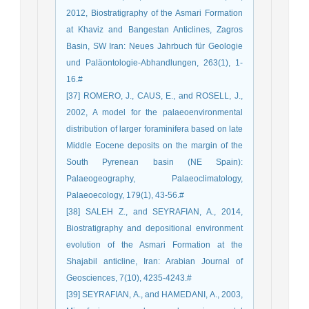
2012, Biostratigraphy of the Asmari Formation
at Khaviz and Bangestan Anticlines, Zagros
Basin, SW Iran: Neues Jahrbuch für Geologie
und Paläontologie-Abhandlungen, 263(1), 1-
16.‏#
[37] ROMERO, J., CAUS, E., and ROSELL, J.,
2002, A model for the palaeoenvironmental
distribution of larger foraminifera based on late
Middle Eocene deposits on the margin of the
South Pyrenean basin (NE Spain):
Palaeogeography, Palaeoclimatology,
Palaeoecology, 179(1), 43-56.‏#
[38] SALEH Z., and SEYRAFIAN, A., 2014,
Biostratigraphy and depositional environment
evolution of the Asmari Formation at the
Shajabil anticline, Iran: Arabian Journal of
Geosciences, 7(10), 4235-4243.#
[39] SEYRAFIAN, A., and HAMEDANI, A., 2003,