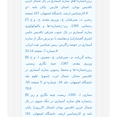
ريزرخساره¬هاي سازند آسماري در يال شمال غربي
تاقديس نودان، استان فارس: پايان نامه ¬ي
کارشناسي ارشد، دانشگاه اصفهان، 107 صفحه.#
[7] رنجبر، ه.، صيرفيان، ع.، وزيري مقدم، ح.، و ع.
رحماني، 1393، ريز¬رخساره¬ها و پالئوکولوژي
سازند آسماري در يال جنوب شرقي تاقديس خامي
(شرق گچساران) و مقايسه با دو برش ديگر از سازند
آسماري در حوضه زاگرس: زمين شناسي نفت ايران،
شماره 7، صفحه 14-33.#
[8] ريخته گرزاده، م.، صيرفيان، ع.، صفري، ا.، و ح.
وزيري مقدم، 1387، چينه نگاري زيستي،
ريزرخساره¬ها و محيط رسوبي سازند آسماري در
تاقديس مختار، شمال غرب ياسوج: علوم پايه
دانشگاه اصفهان، جلد 34، شماره¬ي 5 صفحه 55-
78.#
[9] ستاري، ا.، 1393، زيست چينه نگاري و ريز
رخساره هاي سازند آسماري در تنگه شيوي در يال
شمال غربي تاقديس نودان (شمال کازرون): پايان
نامه ي کارشناسي ارشد، دانشگاه اصفهان، 181