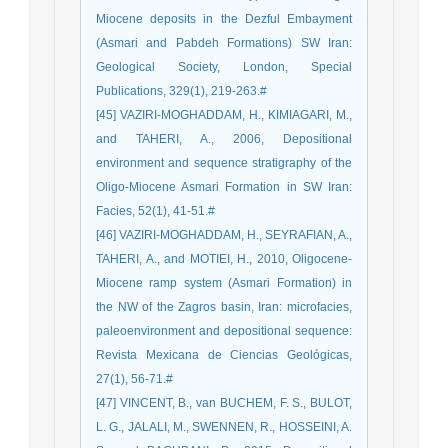
Miocene deposits in the Dezful Embayment
(Asmari and Pabdeh Formations) SW Iran:
Geological Society, London, Special
Publications, 329(1), 219-263.‏#
[45] VAZIRI-MOGHADDAM, H., KIMIAGARI, M.,
and TAHERI, A., 2006, Depositional
environment and sequence stratigraphy of the
Oligo-Miocene Asmari Formation in SW Iran:
Facies, 52(1), 41-51.‏#
[46] VAZIRI-MOGHADDAM, H., SEYRAFIAN, A.,
TAHERI, A., and MOTIEI, H., 2010, Oligocene-
Miocene ramp system (Asmari Formation) in
the NW of the Zagros basin, Iran: microfacies,
paleoenvironment and depositional sequence:
Revista Mexicana de Ciencias Geológicas,
27(1), 56-71.‏#
[47] VINCENT, B., van BUCHEM, F. S., BULOT,
L. G., JALALI, M., SWENNEN, R., HOSSEINI, A.