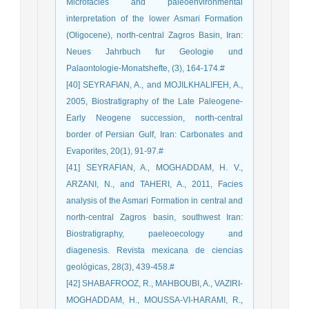
Microfacies and paleoenvironmental
interpretation of the lower Asmari Formation
(Oligocene), north-central Zagros Basin, Iran:
Neues Jahrbuch fur Geologie und
Palaontologie-Monatshefte, (3), 164-174.‏#
[40] SEYRAFIAN, A., and MOJILKHALIFEH, A.,
2005, Biostratigraphy of the Late Paleogene-
Early Neogene succession, north-central
border of Persian Gulf, Iran: Carbonates and
Evaporites, 20(1), 91-97.‏#
[41] SEYRAFIAN, A., MOGHADDAM, H. V.,
ARZANI, N., and TAHERI, A., 2011, Facies
analysis of the Asmari Formation in central and
north-central Zagros basin, southwest Iran:
Biostratigraphy, paeleoecology and
diagenesis. Revista mexicana de ciencias
geológicas, 28(3), 439-458.‏#
[42] SHABAFROOZ, R., MAHBOUBI, A., VAZIRI-
MOGHADDAM, H., MOUSSA-VI-HARAMI, R.,