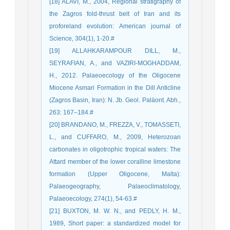
[18] ALAVI, M., 2004, Regional stratigraphy of
the Zagros fold-thrust belt of Iran and its
proforeland evolution: American journal of
Science, 304(1), 1-20.‏#
[19] ALLAHKARAMPOUR DILL, M.,
SEYRAFIAN, A., and VAZIRI-MOGHADDAM,
H., 2012. Palaeoecology of the Oligocene
Miocene Asmari Formation in the Dill Anticline
(Zagros Basin, Iran): N. Jb. Geol. Paläont. Abh.,
263: 167–184.#
[20] BRANDANO, M., FREZZA, V., TOMASSETI,
L., and CUFFARO, M., 2009, Heterozoan
carbonates in oligotrophic tropical waters: The
Attard member of the lower coralline limestone
formation (Upper Oligocene, Malta):
Palaeogeography, Palaeoclimatology,
Palaeoecology, 274(1), 54-63.‏#
[21] BUXTON, M. W. N., and PEDLY, H. M.,
1989, Short paper: a standardized model for