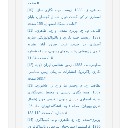
صفحه.#
[10] صباغي، ز.، 1388، زيست چينه نگاري سازند
آسماري در کوه گشت خوار، شمال گچساران: پايان
نامه دانشگاه اصفهان، 155 صفحه.#
[11] کلنات، م.، ح. وزيري مقدم، و ع.، طاهري،
1389، زيست چينه نگاري و پالئواکولوژيکي سازند
آسماري در جنوب غرب فيروز آباد: نشريه
علمي_پژوهشي رخساره هاي رسوبي، جلد 3، شماره
1، صفحه 84-71.#
[12] مطيعي، ه.، 1383، زمين شناسي ايران (چينه
نگاري زاگرس): انتشارات سازمان زمين شناسي،
583 صفحه.#
[13] نظافت، ع.، م. وحيدي نيا، و ع. ر.، عاشوري،
1389، چينه نگاري زيستي و محيط رسوبگذاري
سازند آسماري در يال جنوبي تاقديس خويز (شمال
شرق بهبهان): مجله علوم دانشگاه تهران، جلد 36،
شماره 1، صفحه 119-138.#
[14] وزيري¬مقدم، ح.، ع. طاهري، و م. کيمياگري،
1390، فرامينيفرا جنس¬هاي شاخص و پالئواکولوژي: