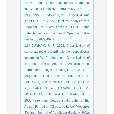
Tethyan Tertiary carbonate ramps: Journal of
the Geological Society, 146(5), 746-748.‏#
[22] DANA, S., AlMASIAN, M., SOLTANI, M., and
KAMEL, S. R., 2015, Structural Analysis of a
Segment in Qatar-Kazerun Fault Using
Satellite Images of Landsat 8: Open Journal of
Geology, 5(07), 499.‏#
[23] DUNHAM, R. J., 1962, Classification of
carbonate rocks according to their depositional
texture, in W. E., Ham, ed., Classification of
carbonate rocks: American Association of
Petroleum Geologists Memoir, 1, 108-121.#
[24] EHRENBERG, S. N., PICHARD, N. A. H.,
LAURSEN, G. V., MONIBI, S., MOSSADEGH, Z.
K., SVANA, T. A., AQRAWI, A. A. M.,
MCARTHUR, J. M. and THIRLWALL, M. F.,
2007, Strontium isotope stratigraphy of the
Asmari Formation (Oligocene-Lower Miocene),
SW Iran: Journal of Petroleum Geology, 30(2),