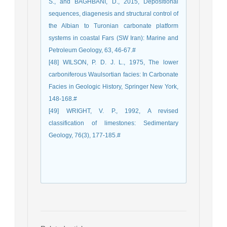
S., and BAGHBANI, D., 2015, Depositional
sequences, diagenesis and structural control of
the Albian to Turonian carbonate platform
systems in coastal Fars (SW Iran): Marine and
Petroleum Geology, 63, 46-67.‏#
[48] WILSON, P. D. J. L., 1975, The lower
carboniferous Waulsortian facies: In Carbonate
Facies in Geologic History, Springer New York,
148-168.#
[49] WRIGHT, V. P., 1992, A revised
classification of limestones: Sedimentary
Geology, 76(3), 177-185.‏#