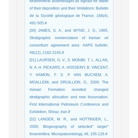
foraminiferal assemblages as signals for depth
of their deposition and their limitations: Bulletin
de la Société géologique de France, 168(4),
491-505.‏#
[30] JAMES, G. A., and WYND, J. G., 1965,
Stratigraphic nomenclature of Iranian oil
consortium agreement area: AAPG bulletin,
49(12), 2182-2245.‏#
[31] LAURSEN, G. V., S. MONIBI, T. L. ALLAN,
N. A. H. PICKARD, A. HOSSEINY, B. VINCENT,
Y. HAMON, F. S. P. VAN BUCHEM, A.
MOALLEMI, and DRUILLION, G., 2009, The
Asmari Formation revisited: changed
stratigraphic allocation and new biozonation:
First International Petroleum Conference and
Exhibition, Shiraz, Iran.#
[32] LANGER, M. R., and HOTTINGER, L.,
2000, Biogeography of selected" larger"
foraminifera: Micropaleontology, 46, 105-126.‏#