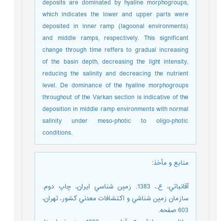
deposits are dominated by hyaline morphogroups,
which indicates the lower and upper parts were
deposited in inner ramp (lagoonal environments)
and middle ramps, respectively. This significant
change through time reffers to gradual increasing
of the basin depth, decreasing the light intensity,
reducing the salinity and decreacing the nutrient
level. De dominance of the hyaline morphogroups
throughout of the Varkan section is indicative of the
deposition in middle ramp environments with normal
salinity under meso-photic to oligo-photic
conditions.
منابع و مأخذ
:
آقانباتي، ع.، 1383. زمين شناسي ايران، چاپ دوم.
سازمان زمين شناشي و اکتشافات معدني کشور، تهران،
603 صفحه.