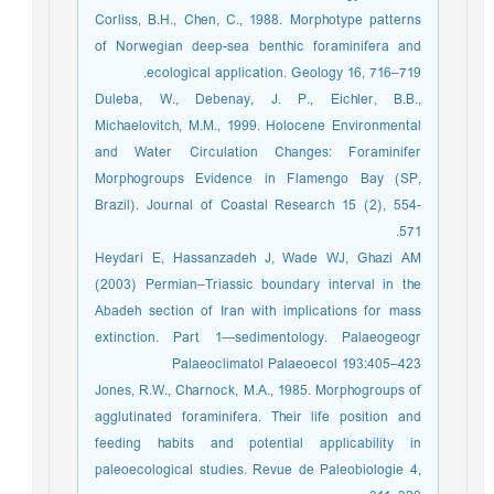
Corliss, B.H., Chen, C., 1988. Morphotype patterns
of Norwegian deep-sea benthic foraminifera and
ecological application. Geology 16, 716–719.
Duleba, W., Debenay, J. P., Eichler, B.B.,
Michaelovitch, M.M., 1999. Holocene Environmental
and Water Circulation Changes: Foraminifer
Morphogroups Evidence in Flamengo Bay (SP,
Brazil). Journal of Coastal Research 15 (2), 554-
571.
Heydari E, Hassanzadeh J, Wade WJ, Ghazi AM
(2003) Permian–Triassic boundary interval in the
Abadeh section of Iran with implications for mass
extinction. Part 1—sedimentology. Palaeogeogr
Palaeoclimatol Palaeoecol 193:405–423
Jones, R.W., Charnock, M.A., 1985. Morphogroups of
agglutinated foraminifera. Their life position and
feeding habits and potential applicability in
paleoecological studies. Revue de Paleobiologie 4,