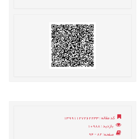
کد مقاله
: 13991127262233
بازدید
: 10988
صفحه
: 82 - 94