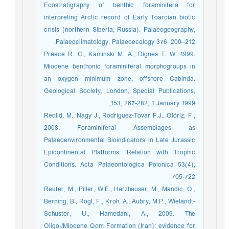
Ecostratigraphy of benthic foraminifera for
interpreting Arctic record of Early Toarcian biotic
crisis (northern Siberia, Russia). Palaeogeography,
Palaeoclimatology, Palaeoecology 376, 200–212.
Preece R. C., Kaminski M. A., Dignes T. W. 1999.
Miocene benthonic foraminiferal morphogroups in
an oxygen minimum zone, offshore Cabinda.
Geological Society, London, Special Publications,
153, 267-282, 1 January 1999,
Reolid, M., Nagy J., Rodríguez-Tovar F.J., Olóriz, F.,
2008. Foraminiferal Assemblages as
Palaeoenvironmental Bioindicators in Late Jurassic
Epicontinental Platforms: Relation with Trophic
Conditions. Acta Palaeontologica Polonica 53(4),
705-722.
Reuter, M., Piller, W.E., Harzhauser, M., Mandic, O.,
Berning, B., Rogl, F., Kroh, A., Aubry, M.P., Wielandt-
Schuster, U., Hamedani, A., 2009. The
Oligo-/Miocene Qom Formation (Iran): evidence for