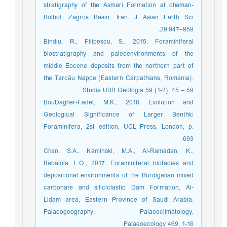
stratigraphy of the Asmari Formation at chaman-
Bolbol, Zagros Basin, Iran. J Asian Earth Sci
29:947–959.
Bindiu, R., Filipescu, S., 2015. Foraminiferal
biostratigraphy and paleoenvironments of the
middle Eocene deposits from the northern part of
the Tarcău Nappe (Eastern Carpathians, Romania).
Studia UBB Geologia 59 (1-2), 45 – 59.
BouDagher-Fadel, M.K., 2018. Evolution and
Geological Significance of Larger Benthic
Foraminifera, 2st edition, UCL Press, London, p.
693.
Chan, S.A., Kaminski, M.A., Al-Ramadan, K.,
Babalola, L.O., 2017. Foraminiferal biofacies and
depositional environments of the Burdigalian mixed
carbonate and siliciclastic Dam Formation, Al-
Lidam area, Eastern Province of Saudi Arabia.
Palaeogeography, Palaeoclimatology,
Palaeoecology 469, 1-16.