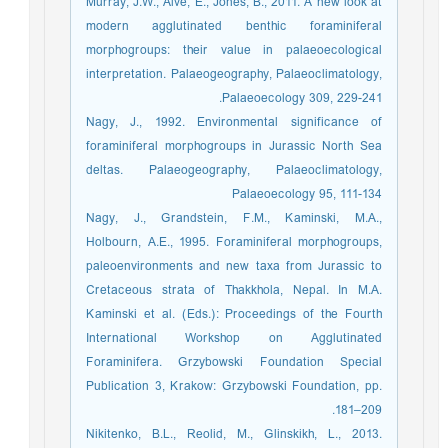
Murray, J.W., Alve, E., Jones, B., 2011. A new look at
modern agglutinated benthic foraminiferal
morphogroups: their value in palaeoecological
interpretation. Palaeogeography, Palaeoclimatology,
Palaeoecology 309, 229-241.
Nagy, J., 1992. Environmental significance of
foraminiferal morphogroups in Jurassic North Sea
deltas. Palaeogeography, Palaeoclimatology,
Palaeoecology 95, 111-134
Nagy, J., Grandstein, F.M., Kaminski, M.A.,
Holbourn, A.E., 1995. Foraminiferal morphogroups,
paleoenvironments and new taxa from Jurassic to
Cretaceous strata of Thakkhola, Nepal. In M.A.
Kaminski et al. (Eds.): Proceedings of the Fourth
International Workshop on Agglutinated
Foraminifera. Grzybowski Foundation Special
Publication 3, Krakow: Grzybowski Foundation, pp.
181–209.
Nikitenko, B.L., Reolid, M., Glinskikh, L., 2013.