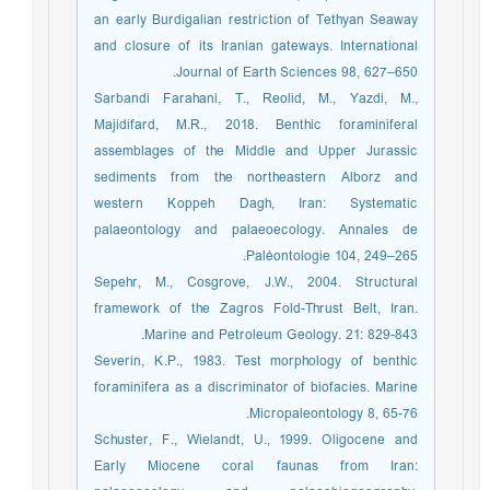
an early Burdigalian restriction of Tethyan Seaway
and closure of its Iranian gateways. International
Journal of Earth Sciences 98, 627–650.
Sarbandi Farahani, T., Reolid, M., Yazdi, M.,
Majidifard, M.R., 2018. Benthic foraminiferal
assemblages of the Middle and Upper Jurassic
sediments from the northeastern Alborz and
western Koppeh Dagh, Iran: Systematic
palaeontology and palaeoecology. Annales de
Paléontologie 104, 249–265.
Sepehr, M., Cosgrove, J.W., 2004. Structural
framework of the Zagros Fold-Thrust Belt, Iran.
Marine and Petroleum Geology. 21: 829-843.
Severin, K.P., 1983. Test morphology of benthic
foraminifera as a discriminator of biofacies. Marine
Micropaleontology 8, 65-76.
Schuster, F., Wielandt, U., 1999. Oligocene and
Early Miocene coral faunas from Iran: