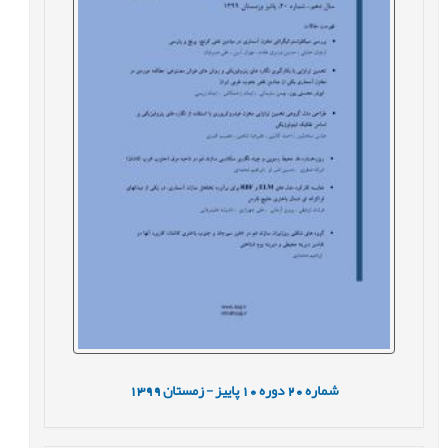
شماره
20
دوره
10
پاییز - زمستان
1399