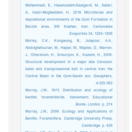
Mohammadi, E., Hasanzadeh-Dastgerdi, M., Safari,
A., Vaziri-Moghaddam, H., 2019. Microfacies and
depositional environments of the Qom Formation in
Barzok area, SW Kashan, Iran. Carbonates
Evaporites 34, 1293–1306.
Morley, C.K., Kongwung, B., Julapour, A.A.,
Abdolghafourian, M., Hajian, M., Waples, D., Warren,
J., Otterdoom, H., Srisuriyon, K., Kazemi, H., 2009.
Structural development of a major late Cenozoic
basin and transpressional belt in central Iran: the
Central Basin in the Qom-Saveh are. Geosphere,
4:325-362.
Murray, J.W., 1973. Distribution and ecology of
benthic foraminiferids. Heinemann Educational
Books, London. p. 274.
Murray, J.W., 2006. Ecology and Applications of
Benthic Foraminifera. Cambridge University Press,
Cambridge. p. 426.