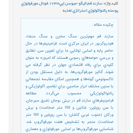
کلید واژه
:
سازند قم
,
اليگو-ميوسن
,
اپي&#172
,
فونال
,
مورفولوژي
پوسته
,
پالئواکولوژي
,
استراتژي تغذيه
,
چکیده مقاله
:
سازند قم مهم‌ترين سنگ مخزن و سنگ منشاء
هيدروکربور در ايران مرکزي است. فرامينيفرها در حال
حاضر پايه و اساس توانايي ما براي تعيين سن، تطابق
و بررسي حوضه‌هاي رسوبي هستند که امروزه به عنوان
کليدي براي رفاه اقتصادي جهان در نظر گرفته مي
شوند. آناليز مورفوگروپ‌ها، به دليل مستقل بودن از
تاکسونومي گونه‌ها و همچنين امکان مقايسه تجمعاتي
با سنين مختلف ابزار مناسبي براي تفاسير اکولوژيکي و
پالئواکولوژيکي محسوب مي‌گردد. مطالعه
فرامينيفرهاي سازند قم در برش بوجان (شرق سيرجان،
با سن روپلين- شاتين و 156 متر ضخامت) و برش
ورکان (جنوب غربي کاشان؛ با سن روپلين و 190 متر
ضخامت)، منجر به تشخيص هفت مورفوگروپ شد.
شناسايي مورفوگروپ‌ها بر اساس مورفولوژي و معماري