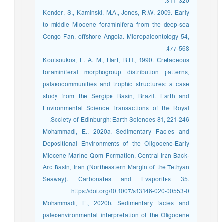
311–320.
Kender, S., Kaminski, M.A., Jones, R.W. 2009. Early
to middle Miocene foraminifera from the deep-sea
Congo Fan, offshore Angola. Micropaleontology 54,
477-568.
Koutsoukos, E. A. M., Hart, B.H., 1990. Cretaceous
foraminiferal morphogroup distribution patterns,
palaeocommunities and trophic structures: a case
study from the Sergipe Basin, Brazil. Earth and
Environmental Science Transactions of the Royal
Society of Edinburgh: Earth Sciences 81, 221-246.
Mohammadi, E., 2020a. Sedimentary Facies and
Depositional Environments of the Oligocene-Early
Miocene Marine Qom Formation, Central Iran Back-
Arc Basin, Iran (Northeastern Margin of the Tethyan
Seaway). Carbonates and Evaporites 35.
https://doi.org/10.1007/s13146-020-00553-0
Mohammadi, E., 2020b. Sedimentary facies and
paleoenvironmental interpretation of the Oligocene