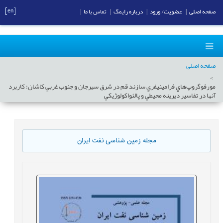
[en]
صفحه اصلی
|
عضویت/ ورود
|
درباره رایمگ
|
تماس با ما
|
صفحه اصلی
مورفوگروپ‌هاي فرامينيفري سازند قم در شرق سيرجان و جنوب غربي کاشان: کاربرد
آنها در تفاسير ديرينه محيطي و پالئواکولوژيکي
مجله زمین شناسی نفت ایران