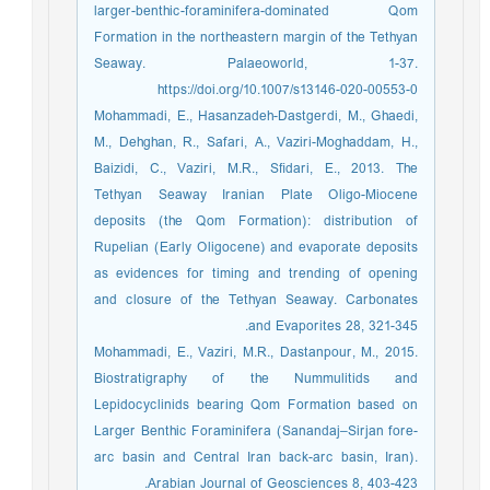
larger-benthic-foraminifera-dominated Qom
Formation in the northeastern margin of the Tethyan
Seaway. Palaeoworld, 1-37.
https://doi.org/10.1007/s13146-020-00553-0
Mohammadi, E., Hasanzadeh-Dastgerdi, M., Ghaedi,
M., Dehghan, R., Safari, A., Vaziri-Moghaddam, H.,
Baizidi, C., Vaziri, M.R., Sﬁdari, E., 2013. The
Tethyan Seaway Iranian Plate Oligo-Miocene
deposits (the Qom Formation): distribution of
Rupelian (Early Oligocene) and evaporate deposits
as evidences for timing and trending of opening
and closure of the Tethyan Seaway. Carbonates
and Evaporites 28, 321-345.
Mohammadi, E., Vaziri, M.R., Dastanpour, M., 2015.
Biostratigraphy of the Nummulitids and
Lepidocyclinids bearing Qom Formation based on
Larger Benthic Foraminifera (Sanandaj–Sirjan fore-
arc basin and Central Iran back-arc basin, Iran).
Arabian Journal of Geosciences 8, 403-423.