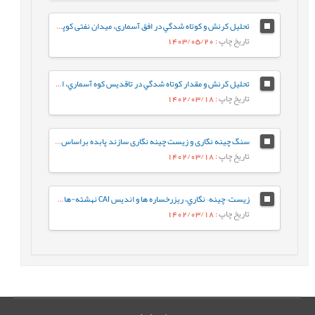
تحلیل کرنش و كوتاه شدگي در افق آسماری، میدان نفتی کوپال، استان خوزستان
تاریخ چاپ
: 1403/05/20
تحلیل کرنش و مقدار كوتاه شدگي در تاقديس كوه آسماري، استان خوزستان
تاریخ چاپ
: 1402/03/18
سنگ چینه نگاری و زیست چینه نگاری سازند پابده براساس روزن داران پلانکتون در برش جهانگیرآباد (جنوب ایلام- حوضه رسوبی زاگرس)
تاریخ چاپ
: 1402/03/18
زيست¬چينه¬نگاري، ريزرخساره ها و انديس CAI نهشته-هاي دونين پسين در برش کال سردر شمال شرق طبس بر اساس فوناي کنودونتي
تاریخ چاپ
: 1402/03/18