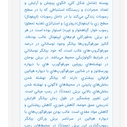
پوسته (شامل شکل کلي، الگوي پيچش و آرايش و
تعداد حجرات)، و زيستگاه استنباطي که يا در سطح
رسوبات زندگي مي‌کند يا در داخل رسوبات (اپيفونال/
سطح زي يا اينفونال/درونزي) و استراتژي تغذيه (معلق/
رسوب خوار، گياهخوار و غيره) استوار بوده است. در هر
دو برش به‌طورکلي فرم‌هاي اپيفونال غالب بوده‌اند.
آناليز مورفوگروپ‌ها بيانگر وجود نوساناتي در درصد
مورفوگروپ-هاي غالب است، که خود بيانگر نوساناتي
در شرايط اکولوژيکي محيط مي‌باشد. در برش بوجان
در نهشته‌هاي روپلين مورفوگورپ هاي با ديواره
پورسلانوز و در شاتين مورفوگورپ‌هاي با ديواره هيالين
فراواني بيشتري دارند که بيانگر نهشته شدن
بخش‌هاي پاييني در محيط‌هاي لاگوني و نهشته شدن
بخش‌هاي بالايي برش (عمدتاً) در رمپ مياني است.
اين تغيير چشمگير در طول زمان بيانگر افزايش
تدريجي عمق حوضه، کاهش شوري، کاهش روشنايي و
کاهش مواد مغذي است. غالب بودن مورفوگورپ‌هاي با
ديواره هيالين در سرتاسر برش ورکان بيانگر
رسوب‌گذاري اين برش (عمدتاً) در محيط‌هاي رمپ