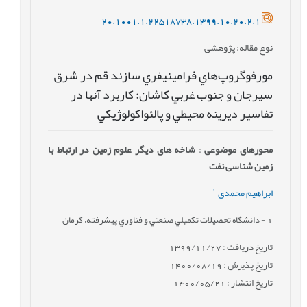
20.1001.1.22518738.1399.10.20.2.1
نوع مقاله
: پژوهشی
مورفوگروپ‌هاي فرامينيفري سازند قم در شرق
سيرجان و جنوب غربي کاشان: کاربرد آنها در
تفاسير ديرينه محيطي و پالئواکولوژيکي
محورهای موضوعی
:
شاخه های دیگر علوم زمین در ارتباط با
زمین شناسی نفت
1
ابراهیم محمدی
1
- دانشگاه تحصيلات تکميلي صنعتي و فناوري پيشرفته، کرمان
تاریخ دریافت : 1399/11/27
تاریخ پذیرش : 1400/08/19
تاریخ انتشار : 1400/05/21