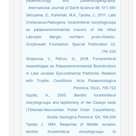
palaeoecology and palaeobiogeography.
International Journal of Earth Science 88, 571–581.
Setoyama, E., Kaminski, M.A., Tyszka, J., 2017. Late
Cretaceous-Paleogene foraminiferal morphogroups
as palaeoenvironmental tracers of the rifted
Labrador Margin, northern proto-Atlantic.
Grzybowski Foundation Special Publication 22,
179–220.
Stojanova, V., Petrov, G., 2018. Foraminiferal
Assemblages as Palaeoenvironmental Bioindicators
in Late Jurassic Epicontinental Platforms: Relation
with Trophic Conditions. Acta Palaeontologica
Polonica, 53(4), 705-722.
Szydło, A., 2005. Benthic foraminiferal
morphogroups and taphonomy of the Cieszyn beds
(Tithonian-Neocomian, Polish Outer Carpathians).
Studia Geologica Polonica 124, 199-204.
Tyszka J. 1994. Response of Middle Jurassic
benthic foraminiferal morphogroups to