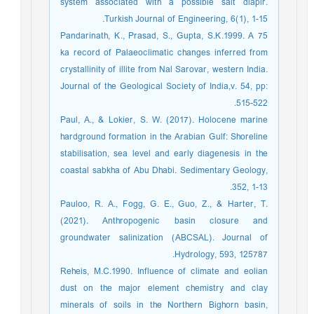
system associated with a possible salt diapir.
Turkish Journal of Engineering, 6(1), 1-15.‏
Pandarinath, K., Prasad, S., Gupta, S.K.1999. A 75
ka record of Palaeoclimatic changes inferred from
crystallinity of illite from Nal Sarovar, western India.
Journal of the Geological Society of India,v. 54, pp:
515-522.
Paul, A., & Lokier, S. W. (2017). Holocene marine
hardground formation in the Arabian Gulf: Shoreline
stabilisation, sea level and early diagenesis in the
coastal sabkha of Abu Dhabi. Sedimentary Geology,
352, 1-13.‏
Pauloo, R. A., Fogg, G. E., Guo, Z., & Harter, T.
(2021). Anthropogenic basin closure and
groundwater salinization (ABCSAL). Journal of
Hydrology, 593, 125787.‏
Reheis, M.C.1990. Influence of climate and eolian
dust on the major element chemistry and clay
minerals of soils in the Northern Bighorn basin,