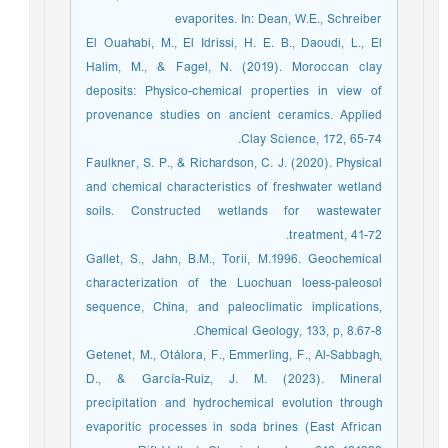
evaporites. In: Dean, W.E., Schreiber
El Ouahabi, M., El Idrissi, H. E. B., Daoudi, L., El
Halim, M., & Fagel, N. (2019). Moroccan clay
deposits: Physico-chemical properties in view of
provenance studies on ancient ceramics. Applied
Clay Science, 172, 65-74.‏
Faulkner, S. P., & Richardson, C. J. (2020). Physical
and chemical characteristics of freshwater wetland
soils. Constructed wetlands for wastewater
treatment, 41-72.‏
Gallet, S., Jahn, B.M., Torii, M.1996. Geochemical
characterization of the Luochuan loess-paleosol
sequence, China, and paleoclimatic implications,
Chemical Geology, 133, p, 8.67-8.
Getenet, M., Otálora, F., Emmerling, F., Al-Sabbagh,
D., & García-Ruiz, J. M. (2023). Mineral
precipitation and hydrochemical evolution through
evaporitic processes in soda brines (East African