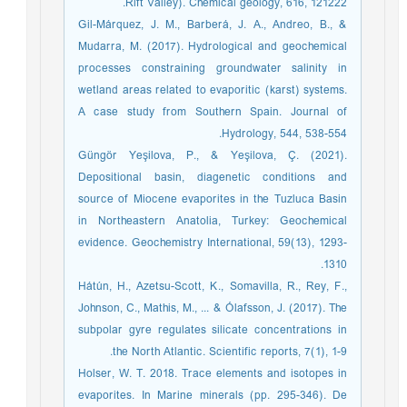
Rift Valley). Chemical geology, 616, 121222.‏
Gil-Márquez, J. M., Barberá, J. A., Andreo, B., &
Mudarra, M. (2017). Hydrological and geochemical
processes constraining groundwater salinity in
wetland areas related to evaporitic (karst) systems.
A case study from Southern Spain. Journal of
Hydrology, 544, 538-554.‏
Güngör Yeşilova, P., & Yeşilova, Ç. (2021).
Depositional basin, diagenetic conditions and
source of Miocene evaporites in the Tuzluca Basin
in Northeastern Anatolia, Turkey: Geochemical
evidence. Geochemistry International, 59(13), 1293-
1310.‏
Hátún, H., Azetsu-Scott, K., Somavilla, R., Rey, F.,
Johnson, C., Mathis, M., ... & Ólafsson, J. (2017). The
subpolar gyre regulates silicate concentrations in
the North Atlantic. Scientific reports, 7(1), 1-9.‏
Holser, W. T. 2018. Trace elements and isotopes in
evaporites. In Marine minerals (pp. 295-346). De