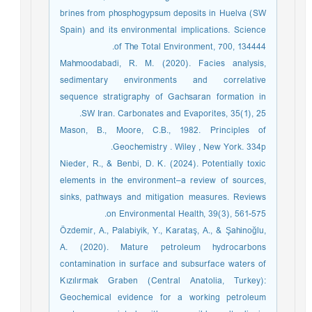
brines from phosphogypsum deposits in Huelva (SW
Spain) and its environmental implications. Science
of The Total Environment, 700, 134444.‏
Mahmoodabadi, R. M. (2020). Facies analysis,
sedimentary environments and correlative
sequence stratigraphy of Gachsaran formation in
SW Iran. Carbonates and Evaporites, 35(1), 25.‏
Mason, B., Moore, C.B., 1982. Principles of
Geochemistry . Wiley , New York. 334p.
Nieder, R., & Benbi, D. K. (2024). Potentially toxic
elements in the environment–a review of sources,
sinks, pathways and mitigation measures. Reviews
on Environmental Health, 39(3), 561-575.‏
Özdemir, A., Palabiyik, Y., Karataş, A., & Şahinoğlu,
A. (2020). Mature petroleum hydrocarbons
contamination in surface and subsurface waters of
Kızılırmak Graben (Central Anatolia, Turkey):
Geochemical evidence for a working petroleum