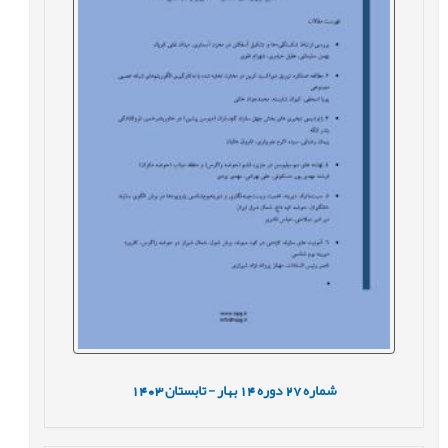
شماره
27
دوره
14
بهار - تابستان
1403