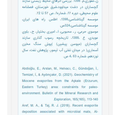
ن.،غفوری،م. 1398. بررسی اثرهاي محیط زیستی سازند
گچساران در دشت میداوود،شرق خوزستان، فصلنامه
علوم محیطی، دوره 17، شماره1، ص 57 تا 72.
موسسه گیتاشناسی،1398، اطلس راه های ایران،
موسسه گیتاشناسی،324ص.
موسوی حرمی، ر.، محبوبی، ا.، امیری بختیار، ح.، باوی
عویدی، ع ،1388، تاریخچه رسوب گذاری سازند
گچساران (میوسن پیشین) )پوش سنگ مخزن
آسماری( در میدان نفتی آب تیمور، پژوهش نفت، سال
نوزدهم، شماره 63 ،4 ص.
Abdioğlu, E., Arslan, M., Helvacı, C., Gündoğan, İ.,
Temizel, İ., & Aydınçakır, D. (2021). Geochemistry of
Miocene evaporites from the Aşkale (Erzurum,
Eastern Turkey) area: constraints for paleo-
environment. Bulletin of the Mineral Research and
Exploration, 165(165), 113-140.‏
Aref, M. A., & Taj, R. J. (2018). Recent evaporite
deposition associated with microbial mats, Al-