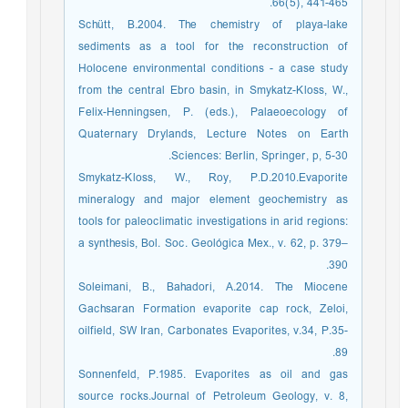
66(5), 441-465.‏
Schütt, B.2004. The chemistry of playa-lake
sediments as a tool for the reconstruction of
Holocene environmental conditions - a case study
from the central Ebro basin, in Smykatz-Kloss, W.,
Felix-Henningsen, P. (eds.), Palaeoecology of
Quaternary Drylands, Lecture Notes on Earth
Sciences: Berlin, Springer, p, 5-30.
Smykatz-Kloss, W., Roy, P.D.2010.Evaporite
mineralogy and major element geochemistry as
tools for paleoclimatic investigations in arid regions:
a synthesis, Bol. Soc. Geológica Mex., v. 62, p. 379–
390.
Soleimani, B., Bahadori, A.2014. The Miocene
Gachsaran Formation evaporite cap rock, Zeloi,
oilfield, SW Iran, Carbonates Evaporites, v.34, P.35-
89.
Sonnenfeld, P.1985. Evaporites as oil and gas
source rocks.Journal of Petroleum Geology, v. 8,