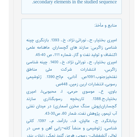
secondary elements in the studied sequence.
منابع و مأخذ
:
امیری بختیار، ح.، نورائی نژاد، خ.، 1393. بازنگرى چينه
شناسى زاگرس: سازند هاى گچساران. ماهنامه علمی
اکتشاف و تولید نفت و گاز، شماره 111، ص 40-45.
امیری بختیار، ح.، نورائی نژاد، خ.، 1400. چينه شناسى
زاگرس، انتشارات شرکت ملی مناطق
نفتخیزجنوب.1091ص. آدابی، م0ح.1390. ژئوشیمی
رسوبی، انتشارات ارین زمین، 448ص.
باوی، ع.، موسوی حرمی، ا، محبوبی،ا، امیری
بختیار،ح.1388. تاریخچه رسوبگذاری سازند
گچساران(پوش سنگ مخزن آسماری) در میدان نفتی
آب تیمور، پژوهش نفت، شمار 60، ص30-43.
بیابانگرد، ح.، عالیان، ف.، بازآمد، م.، 1397. کانی
شناسی، ژئوشیمی و منشأ کانه¬زایی آهن و مس در
توالی آتشفشانی- رسوبی هرمز، گنبد نمکی زندان، بندر