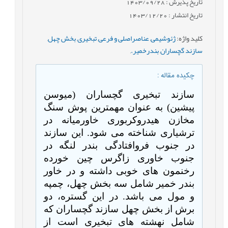
تاریخ پذیرش : 1403/09/28
تاریخ انتشار : 1403/12/20
کلید واژه
:
ژئوشیمی
,
عناصراصلی و فرعی
,
تبخیری
,
بخش چهل
,
سازند گچساران
,
بندرخمیر.
,
چکیده مقاله
:
سازند تبخیری گچساران (میوسن
پیشین) به عنوان مهمترین پوش سنگ
مخازن هیدروکربوری خاورمیانه در
ترشیاری شناخته می شود. این سازند
در جنوب فروافتادگی بندر لنگه در
جنوب خاوری زاگرس چین خورده
رخنمون های خوبی داشته و در خاور
بندر خمیر شامل سه بخش چهل، چمپه
و مول می باشد. در این گستره، دو
برش از بخش چهل سازند گچساران که
شامل نهشته های تبخیری است از