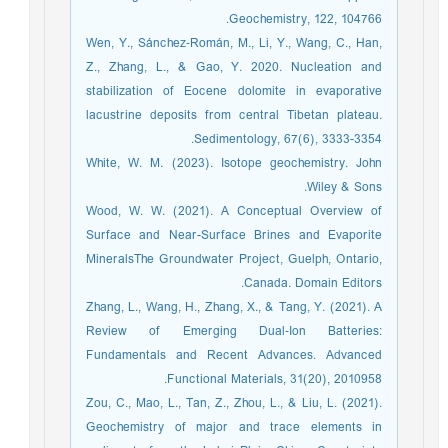
Geochemistry, 122, 104766.‏
Wen, Y., Sánchez‐Román, M., Li, Y., Wang, C., Han,
Z., Zhang, L., & Gao, Y. 2020. Nucleation and
stabilization of Eocene dolomite in evaporative
lacustrine deposits from central Tibetan plateau.
Sedimentology, 67(6), 3333-3354.‏
White, W. M. (2023). Isotope geochemistry. John
Wiley & Sons.‏
Wood, W. W. (2021). A Conceptual Overview of
Surface and Near-Surface Brines and Evaporite
MineralsThe Groundwater Project, Guelph, Ontario,
Canada. Domain Editors.‏
Zhang, L., Wang, H., Zhang, X., & Tang, Y. (2021). A
Review of Emerging Dual‐Ion Batteries:
Fundamentals and Recent Advances. Advanced
Functional Materials, 31(20), 2010958.
Zou, C., Mao, L., Tan, Z., Zhou, L., & Liu, L. (2021).
Geochemistry of major and trace elements in