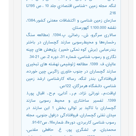
لنگه. مجله زمین ¬شناسی اقتصادي جلد 10 ، ص 195تا
216.
سازمان زمین شناسی و اکتشافات معدنی کشور،1384،
نقشه 1:100.000 کهورستان.
سالاری سرگرو، ش.، رضائی, پ.1394. (مطالعه سنگ
رخساره‌ها و محیط‌رسوبی سازند گچساران در باختر
بندرعباس (برش کوه نمکی خمیر). پژوهش های چینه
نگاری و رسوب شناسی، شماره 31، دوره 2، ص 21-34.
عالیان، ف. 1399. مطالعه ژئوشیمی نهشته های تبخیری
سازند گچساران در جنوب خاوری زاگرس چین خورده،
فروافتادگی بندر لنگه، رساله کارشناسی ارشد زمین
شناسی، دانشگاه هرمزگان، 122ص.
لیاقت،م.، نورائی نژاد، م.ر.، آدابی، م.ح.، اقبال پور،ا.
1399. تفسیر ساختاری و محیط رسوبی سازند
گچساران با تاکید بر توالی بخش 1 این سازند در
میدان نفتی گچساران، فروافتادگی دزفول جنوبی، مجله
رسوب شناسی کاربردی، دوره8، شماره16، ص67-91.
محمدیان، م، لشگری پور، غ. حافطی مقدس،