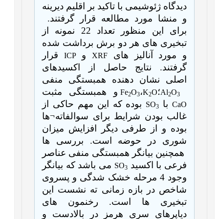
دیدگاه ژئوشیمی با تاکید بر اقلیم دیرینه
و منشا مورد مطالعه قرار گرفتند.
برای این منظور تعداد 22 نمونه از
تبخیری های
هر دو برش برداشت شده
و مورد آنالیز های
و
قرار
ICP
XRF
گرفتند. نتایج حاصل از اکسیدهای
اصلی نشان دهنده همبستگی منفی
؛
،
و همبستگی مثبت
Fe
O
K
O
Al
O
2
3
2
2
3
با
بوده که این مهم حاکی از
SO
CaO
3
غالب بودن شرایط برای سوالفاته
¬
ها
بوده و از طرفی دیگر افزایش میزان
شوری در حوضه است. بررسی ها
همچنین بیانگر همبستگی منفی عناصر
فرعی با اکسید
می باشد که بیانگر
SO
3
وجود 4 مرحله خشک شدگی و پسروی
شاخص در بازه زمانی ته نشست این
تبخیری ها است. رخنمون های
دیاپرهای سری هرمز در بالادست و