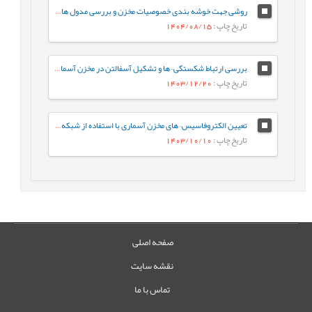
روشی جهت خوشه بندی خصوصیات مخزن و بررسی مدول های الاستیک و پارامترهای مقاومتی محاسبه شده با ستون سنگ شناسی و مقدار تخلخل حاصل از لاگ و مغزه
تاریخ چاپ
: 1404/08/15
بررسی ارتباط شکستگی¬ها و تشكيل آسفالتن در مخزن آسماری، ميدان نفتی كوپال
تاریخ چاپ
: 1403/12/20
تعیین الکتروفاسیس¬های مخزن آسماری با استفاده از شبکه عصبی SOM در میدان نفتی قلعه‌نار
تاریخ چاپ
: 1403/10/10
صفحه اصلی
نقشه سایت
تماس با ما