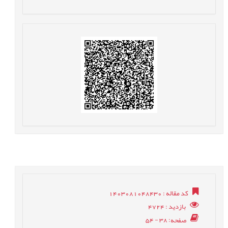
کد مقاله
: 1403081048430
بازدید
: 4724
صفحه
: 38 - 54