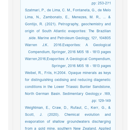
pp: 253-271.
Szatmari, P., de Lima, C. M., Fontaneta, G., de Melo
Lima, N., Zambonato, E., Menezes, M. R., ... &
Gontijo, R. (2021). Petrography, geochemistry and
origin of South Atlantic evaporites: The Brazilian
side. Marine and Petroleum Geology, 127, 104805.‏
Warren J.K. 2016.Evaporites: A Geological
Compendium, Springer, 2016 M05 18 - 1813 pages
Warren,2016,Evaporites: A Geological Compendium,
Springer, 2016 M05 18 - 1813 pages
Weibel, R., Friis, H.2004. Opaque minerals as keys
for distinguishing oxidising and reducing diagenetic
conditions in the Lower Triassic Bunter Sandstone,
North German Basin. Sedimentary Geology,v .169,
pp: 129-149.
Weightman, E., Craw, D., Rufaut, C., Kerr, G., &
Scott, J. (2020). Chemical evolution and
evaporation of shallow groundwaters discharging
from a gold mine, southern New Zealand. Applied