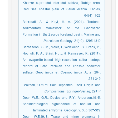
Kharrar supratidal–intertidal sabkha, Rabigh area,
Red Sea coastal plain of Saudi Arabia. Facies,
64(4), 1-23.‏
Bahroudi, A., & Koyi, H. A. (2004). Tectono-
sedimentary framework of the Gachsaran
Formation in the Zagros foreland basin. Marine and
Petroleum Geology, 21(10), 1295-1310.‏
Bernasconi, S. M., Meier, I., Wohlwend, S., Brack, P.,
Hochuli, P. A., Bläsi, H., ... & Ramseyer, K. (2017).
An evaporite-based high-resolution sulfur isotope
record of Late Permian and Triassic seawater
sulfate. Geochimica et Cosmochimica Acta, 204,
331-349.‏
Braitsch, O.1971. Salt Deposites: Their Origin and
Compositions, Springer-Verlag, 297 P.
Dean W.E., G.R., Davies and R.Y., Anderson.1975.
Sedimentological significance of nodular and
laminated anhydrite, Geology, v. 3, p 367-372.
Dean, W.E.1978. Trace and minor elements in