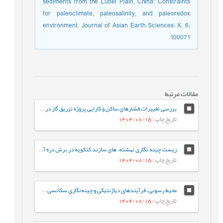
sediments from the Lubei Plain, China: Constraints
for paleoclimate, paleosalinity, and paleoredox
environment. Journal of Asian Earth Sciences: X, 6,
100071.‏
مقالات مرتبط
بررسی تغییرات فشارهای ساکن و کارایی پروژه تزریق گاز در مخزن آسماری –پابده یکی از میادین جنوب غرب ایران با استفاده از نرم¬افزار ArcGIS
تاریخ چاپ
: 1404/08/15
زیست چینه نگاری نهشته¬های سازند کتکویه در برش دره آسیاب، شمال غرب کرمان (جنوب شرق زرند) براساس فونای کنودونتی
تاریخ چاپ
: 1404/08/15
محیط رسوبی، فرآیندهای دیاژنتیکی و چینه‌نگاری سکانسی سازند فهلیان در میدان جفیر، دشت آبادان، جنوب غرب ايران
تاریخ چاپ
: 1404/08/15