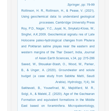
Springer, pp: 79-99.
Rollinson, H. R., Rollinson, H., & Pease, V. (2021).
Using geochemical data: to understand geological
processes. Cambridge University Press.‏
Roy, P.D., Nagar, Y.C., Juyal, N., Smykatz-Kloss, W.,
Singhvi, A.K.2009. Geochemical signatu res of Late
Holocene paleo-hydrological changes from Phulera
and Pokharan saline playas near the eastern and
western margins of the Thar Desert, India, Journal
of Asian Earth Sciences, v.34, pp: 275-286
Saeed, W., Shouakar-Stash, O., Wood, W., Parker,
B., & Unger, A. (2020). Groundwater and solute
budget (a case study from Sabkha Matti, Saudi
Arabia). Hydrology, 7(4), 94.‏
Sakhavati, B., Yousefirad, M., Majidifard, M. R.,
Solgi, A., & Maleki, Z. (2020). Age of the Gachsaran
Formation and equivalent formations in the Middle
East based on foraminifera. Micropaleontology,