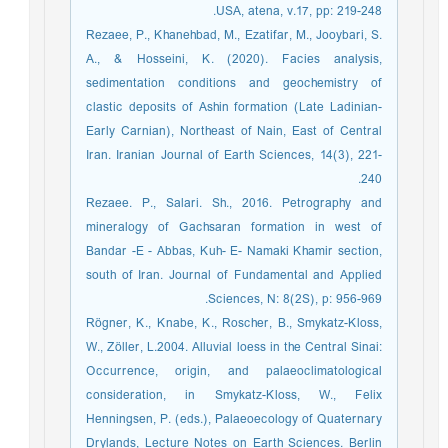
USA, atena, v.17, pp: 219-248.
Rezaee, P., Khanehbad, M., Ezatifar, M., Jooybari, S.
A., & Hosseini, K. (2020). Facies analysis,
sedimentation conditions and geochemistry of
clastic deposits of Ashin formation (Late Ladinian-
Early Carnian), Northeast of Nain, East of Central
Iran. Iranian Journal of Earth Sciences, 14(3), 221-
240.‏
Rezaee. P., Salari. Sh., 2016. Petrography and
mineralogy of Gachsaran formation in west of
Bandar -E - Abbas, Kuh- E- Namaki Khamir section,
south of Iran. Journal of Fundamental and Applied
Sciences, N: 8(2S), p: 956-969.
Rögner, K., Knabe, K., Roscher, B., Smykatz-Kloss,
W., Zöller, L.2004. Alluvial loess in the Central Sinai:
Occurrence, origin, and palaeoclimatological
consideration, in Smykatz-Kloss, W., Felix
Henningsen, P. (eds.), Palaeoecology of Quaternary
Drylands, Lecture Notes on Earth Sciences. Berlin