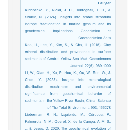
Gruyter.‏
Kirichenko, Y., Rickli, J. D., Bontognali, T. R., &
Shalev, N. (2024). Insights into stable strontium
isotope fractionation in marine gypsum and its
geochemical implications. Geochimica et
Cosmochimica Acta.‏
Koo, H., Lee, Y., Kim, S., & Cho, H. (2018). Clay
mineral distribution and provenance in surface
sediments of Central Yellow Sea Mud. Geosciences
Journal, 22(6), 989-1000.‏
Li, W., Qian, H., Xu, P., Hou, K., Qu, W., Ren, W., &
Chen, Y. (2023). Insights into mineralogical
distribution mechanism and environmental
significance from geochemical behavior of
sediments in the Yellow River Basin, China. Science
of The Total Environment, 903, 166278.‏
Lieberman, R. N., Izquierdo, M., Córdoba, P.,
Palmerola, N. M., Querol, X., de la Campa, A. M. S.,
... & Jesús, D. 2020. The geochemical evolution of