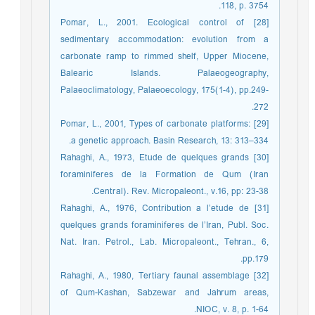
118, p. 3754.
[28] Pomar, L., 2001. Ecological control of
sedimentary accommodation: evolution from a
carbonate ramp to rimmed shelf, Upper Miocene,
Balearic Islands. Palaeogeography,
Palaeoclimatology, Palaeoecology, 175(1-4), pp.249-
272.
[29] Pomar, L., 2001, Types of carbonate platforms:
a genetic approach. Basin Research, 13: 313–334.
[30] Rahaghi, A., 1973, Etude de quelques grands
foraminiferes de la Formation de Qum (Iran
Central). Rev. Micropaleont., v.16, pp: 23-38.
[31] Rahaghi, A., 1976, Contribution a l’etude de
quelques grands foraminiferes de l’Iran, Publ. Soc.
Nat. Iran. Petrol., Lab. Micropaleont., Tehran., 6,
pp.179.
[32] Rahaghi, A., 1980, Tertiary faunal assemblage
of Qum-Kashan, Sabzewar and Jahrum areas,
NIOC, v. 8, p. 1-64.