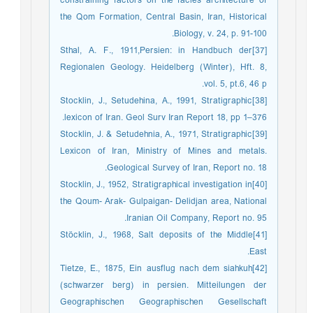
constraining factors on the facies architecture of
the Qom Formation, Central Basin, Iran, Historical
Biology, v. 24, p. 91-100.
[37]Sthal, A. F., 1911,Persien: in Handbuch der
Regionalen Geology. Heidelberg (Winter), Hft. 8,
vol. 5, pt.6, 46 p.
[38]Stocklin, J., Setudehina, A., 1991, Stratigraphic
lexicon of Iran. Geol Surv Iran Report 18, pp 1–376.
[39]Stocklin, J. & Setudehnia, A., 1971, Stratigraphic
Lexicon of Iran, Ministry of Mines and metals.
Geological Survey of Iran, Report no. 18.
[40]Stocklin, J., 1952, Stratigraphical investigation in
the Qoum- Arak- Gulpaigan- Delidjan area, National
Iranian Oil Company, Report no. 95.
[41]Stöcklin, J., 1968, Salt deposits of the Middle
East.
[42]Tietze, E., 1875, Ein ausflug nach dem siahkuh
(schwarzer berg) in persien. Mitteilungen der
Geographischen Geographischen Gesellschaft