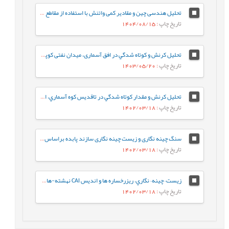
تحلیل هندسی چین و مقادیر کمی واتنش با استفاده از مقاطع لرزه ای تراز شده (مطالعه موردی میدان نفتی کوپال)
تاریخ چاپ
: 1404/08/15
تحلیل کرنش و كوتاه شدگي در افق آسماری، میدان نفتی کوپال، استان خوزستان
تاریخ چاپ
: 1403/05/20
تحلیل کرنش و مقدار كوتاه شدگي در تاقديس كوه آسماري، استان خوزستان
تاریخ چاپ
: 1402/03/18
سنگ چینه نگاری و زیست چینه نگاری سازند پابده براساس روزن داران پلانکتون در برش جهانگیرآباد (جنوب ایلام- حوضه رسوبی زاگرس)
تاریخ چاپ
: 1402/03/18
زيست¬چينه¬نگاري، ريزرخساره ها و انديس CAI نهشته-هاي دونين پسين در برش کال سردر شمال شرق طبس بر اساس فوناي کنودونتي
تاریخ چاپ
: 1402/03/18