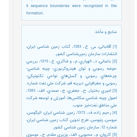
II sequence boundaries were recognized in this
formation.
منابع و مأخذ
:
[1] آقانباتی، س. ع.، 1383، کتاب زمین شناسی ایران،
انتشارات سازمان زمین‌شناسی کشور.
[2] باغباني، د.، الهياري، م.، و شاكري، ع.، 1375، بررسي
حوضه رسوبي و توان هيدروكربوري- چينه شناسي-
چرخه‌هاي رسوبي و گسل‌هاي نواحي تكتونيكي-
رسوبي و جغرافيايي ديرينه قم، شركت ملي نفت شماره.
[3] اميري بختيار، ح.، جعفري، ج.، صمدي، الف.، 1383،
اصول چينه شناسي سكانس‌ها، آموزش و توسعه شركت
ملي مناطق نفت‌خيز جنوب.
[4] رحيم زاده، ف.، 1373، زمين شناسي ايران، اليگوسن،
ميوسن، پليوسن، طرح تدوين كتاب زمين شناسي ايران،
شماره 12، سازمان زمين شناسي كشور.
[5] كاروان، م.، محبوبي، الف.، وزيري مقدم، ح.، موسوي