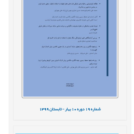
شماره
19
دوره
10
بهار - تابستان
1399