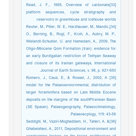
[33]Read, J. F., 1995, Overview of carbonate
platform sequences, cycle stratigraphy and
reservoirs in greenhouse and icehouse worlds.
[34]Reuter, M., Piller, W. E., Harzhauser, M., Mandic,
O., Berning, B., Rogl, F., Kroh, A., Aubry, M. P.,
Wielandt-Schuster, U. and Hamedani, A., 2009, The
Oligo-/Miocene Qom Formation (Iran): evidence for
an early Burdigalian restriction of Tethyan Seaway
and closure of its Iranian gateways, International
Journal of Earth Sciences, v. 98, p. 627-650.
[35] Romero, J., Caus, E., & Rossel, J., 2002, A
model for the Palaeoenviornmental, distridution of
larger foraminifera based on Late Middle Eocene
deposits on the margine of the southPtrenean Basin
(SE Spaian). Palaeogeography, Palaeoclimatology,
Palaeoecplogy, 179: 43-56.
[36]Seddighi, M., Vaziri-Moghaddam, H., Taheri, A. &
Ghabeishavi, A., 2011, Depositional environment and