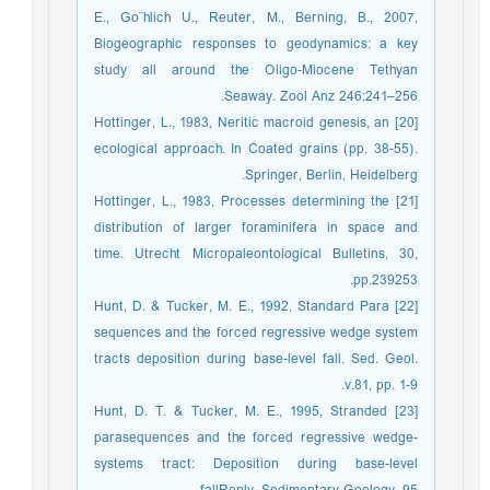
E., Go¨hlich U., Reuter, M., Berning, B., 2007,
Biogeographic responses to geodynamics: a key
study all around the Oligo-Miocene Tethyan
Seaway. Zool Anz 246:241–256.
[20] Hottinger, L., 1983, Neritic macroid genesis, an
ecological approach. In Coated grains (pp. 38-55).
Springer, Berlin, Heidelberg.
[21] Hottinger, L., 1983, Processes determining the
distribution of larger foraminifera in space and
time. Utrecht Micropaleontological Bulletins, 30,
pp.239253.
[22] Hunt, D. & Tucker, M. E., 1992, Standard Para
sequences and the forced regressive wedge system
tracts deposition during base-level fall. Sed. Geol.
v.81, pp. 1-9.
[23] Hunt, D. T. & Tucker, M. E., 1995, Stranded
parasequences and the forced regressive wedge-
systems tract: Deposition during base-level