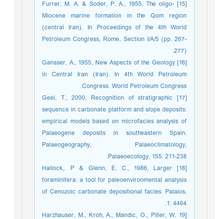
[15] Furrer, M. A. & Soder, P. A., 1955, The oligo-
Miocene marine formation in the Qom region
(central Iran). In Proceedings of the 4th World
Petroleum Congress, Rome, Section I/A/5 (pp. 267-
277).
[16] Gansser, A., 1955, New Aspects of the Geology
in Central Iran (Iran). In 4th World Petroleum
Congress. World Petroleum Congress.
[17] Geel, T., 2000, Recognition of stratigraphic
sequence in carbonate platform and slope deposits:
empirical models based on microfacies analysis of
Palaeogene deposits in southeastern Spain.
Palaeogeography, Palaeoclimatology,
Palaeoecology, 155: 211-238.
[18] Hallock,. P & Glenn, E. C., 1986, Larger
foraminifera: a tool for paleoenvironmental analysis
of Cenozoic carbonate depositional facies. Palaios,
1: 4464.
[19 Harzhauser, M., Kroh, A., Mandic, O., Piller, W.