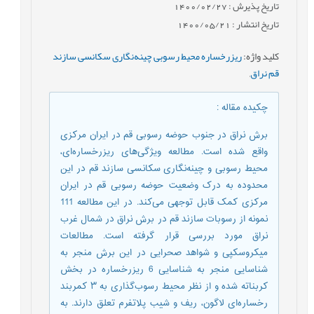
تاریخ پذیرش : 1400/02/27
تاریخ انتشار : 1400/05/21
کلید واژه
:
ریزرخساره محیط رسوبی چینه‌نگاری سکانسی سازند
قم نراق
,
چکیده مقاله
:
برش نراق در جنوب حوضه رسوبی قم در ایران مرکزی
واقع شده است. مطالعه ویژگی‌های ریزرخساره‌ای،
محیط رسوبی و چینه‌نگاری سکانسی سازند قم در این
محدوده به درک وضعیت حوضه رسوبی قم در ایران
مرکزی کمک قابل توجهی می‌کند. در این مطالعه 111
نمونه از رسوبات سازند قم در برش نراق در شمال غرب
نراق مورد بررسی قرار گرفته است. مطالعات
میکروسکپی و شواهد صحرایی در این برش منجر به
شناسایی منجر به شناسایی 6 ریزرخساره در بخش
کربناته شده و از نظر محیط رسوب‌گذاری به ۳ کمربند
رخساره‌ای لاگون، ریف و شیب پلاتفرم تعلق دارند. به