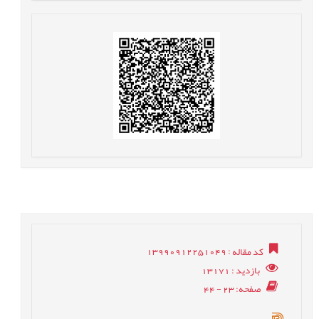
کد مقاله
: 13990912251049
بازدید
: 13171
صفحه
: 23 - 44