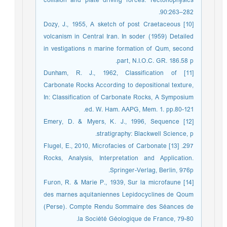
collision and plate driving forces. Tectonophysics
90:263–282.
[10] Dozy, J., 1955, A sketch of post Craetaceous
volcanism in Central Iran. In soder (1959) Detailed
in vestigations n marine formation of Qum, second
part, N.I.O.C. GR. 186.58 p.
[11] Dunham, R. J., 1962, Classification of
Carbonate Rocks According to depositional texture,
In: Classification of Carbonate Rocks, A Symposium
ed. W. Ham. AAPG, Mem. 1. pp.80-121.
[12] Emery, D. & Myers, K. J., 1996, Sequence
stratigraphy: Blackwell Science, p.
297. [13] Flugel, E., 2010, Microfacies of Carbonate
Rocks, Analysis, Interpretation and Application.
Springer-Verlag, Berlin, 976p.
[14] Furon, R. & Marie P., 1939, Sur la microfaune
des marnes aquitaniennes Lepidocyclines de Qoum
(Perse). Compte Rendu Sommaire des Séances de
la Société Géologique de France, 79-80.