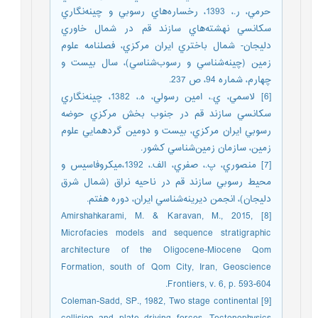
حرمي، ر.، 1393، رخساره‌هاي رسوبي و چينه‌نگاري
سكانسي نهشته‌هاي سازند قم در شمال خاوري
دليجان- شمال باختري ايران مركزي، فصلنامه علوم
زمين (چينه‌شناسي و رسوب‌شناسي)، سال بيست و
چهارم، شماره 94، ص 237.
[6] لاسمي، ي.، امين رسولي، ه.، 1382، چينه‌نگاري
سكانسي سازند قم در جنوب بخش مركزي حوضه
رسوبي ايران مركزي، بيست و دومين گردهمايي علوم
زمين، سازمان زمين‌شناسي كشور.
[7] منصوري، پ.، صفري، الف.، 1392،ميکروفاسيس و
محيط رسوبي سازند قم در ناحيه نراق (شمال شرق
دليجان)، انجمن ديرينه‌شناسي ايران، دوره هفتم.
[8] Amirshahkarami, M. & Karavan, M., 2015,
Microfacies models and sequence stratigraphic
architecture of the Oligocene-Miocene Qom
Formation, south of Qom City, Iran, Geoscience
Frontiers, v. 6, p. 593-604.
[9] Coleman-Sadd, SP., 1982, Two stage continental