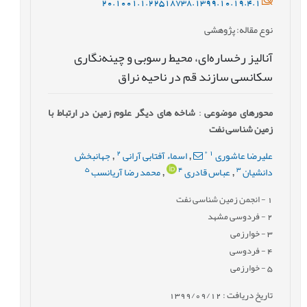
20.1001.1.22518738.1399.10.19.4.1
نوع مقاله
: پژوهشی
آنالیز رخساره‌ای، محیط رسوبی و چینه‌نگاری
سکانسی سازند قم در ناحیه نراق
محورهای موضوعی
:
شاخه های دیگر علوم زمین در ارتباط با
زمین شناسی نفت
2
*
1
علیرضا عاشوری
اسماء آفتابی آرانی
جهانبخش
,
,
5
4
3
دانشیان
عباس قادری
محمد رضا آریانسب
,
,
1
- انجمن زمین شناسی نفت
2
- فردوسی مشهد
3
- خوارزمی
4
- فردوسی
5
- خوارزمی
تاریخ دریافت : 1399/09/12