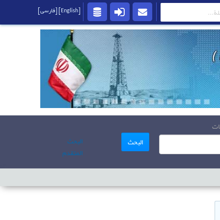
[English]
[فارسی]
ات
البحث
البحث
المتقدم