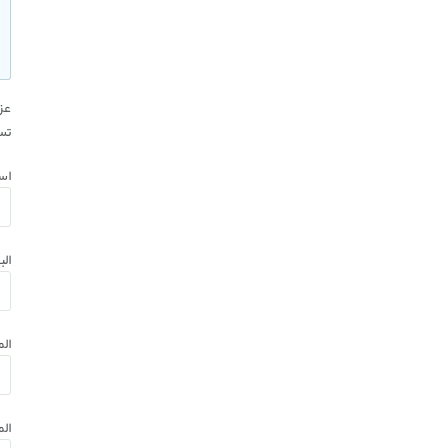
عزي
تس
اسم
الب
ال
ال