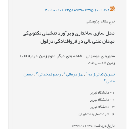
20.1001.1.22518738.1395.6.12.4.9
نوع مقاله
: پژوهشی
مدل سازی ساختاری و برآورد تنش‎های تکتونیکی
میدان نفتی لالی در فروافتادگی دزفول
محورهای موضوعی
:
شاخه های دیگر علوم زمین در ارتباط با
زمین شناسی نفت
3
2
1
نسرین کیانی زاده
بهزاد زمانی
رحیم کدخدائی
حسین
,
,
,
4
طالبی
1
- دانشگاه تبریز
2
- دانشگاه تبریز
3
- دانشگاه تبریز
4
- شرکت ملی نفت ایران
تاریخ دریافت : 1396/01/30