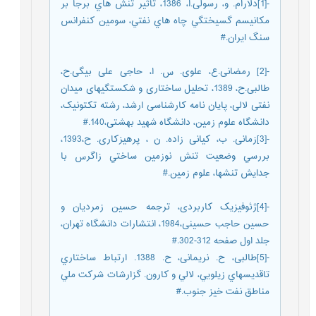
-[1]دلارام. و، رسولی.ا، 1386، تأثير تنش هاي برجا بر
مكانيسم گسيختگي چاه هاي نفتي، سومین کنفرانس
سنگ ایران.#
-[2] رمضانی.ع، علوی. س. ا، حاجی علی بیگی.ح،
طالبی.ح، 1389، تحلیل ساختاری و شکستگی‎های میدان
نفتی لالی، پایان نامه کارشناسی ارشد، رشته تکتونیک،
دانشگاه علوم زمین، دانشگاه شهید بهشتی،140.#
-[3]زمانی. ب، کیانی زاده. ن ، پرهیزکاری. ح،1393،
بررسي وضعيت تنش نوزمين ساختي زاگرس با
جدایش تنش‎ها، علوم زمین.#
-[4]ژئوفیزیک کاربردی، ترجمه حسین زمردیان و
حسین حاجب حسینی،1984، انتشارات دانشگاه تهران،
جلد اول صفحه 312-302.#
-[5]طالبی، ح. نریمانی، ح. 1388. ارتباط ساختاري
تاقديسهاي زيلويي، لالي و كارون. گزارشات شركت ملي
مناطق نفت خيز جنوب.#