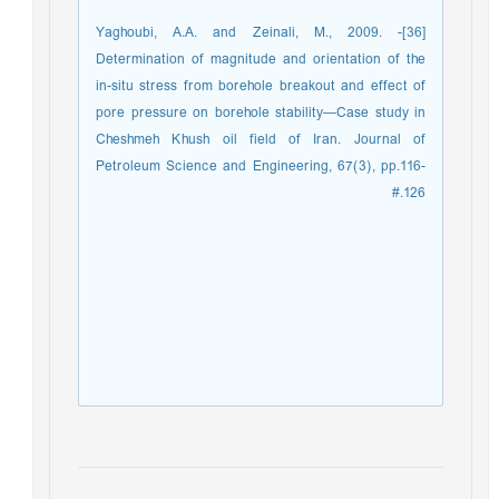
[36]- Yaghoubi, A.A. and Zeinali, M., 2009.
Determination of magnitude and orientation of the
in-situ stress from borehole breakout and effect of
pore pressure on borehole stability—Case study in
Cheshmeh Khush oil field of Iran. Journal of
Petroleum Science and Engineering, 67(3), pp.116-
126.#