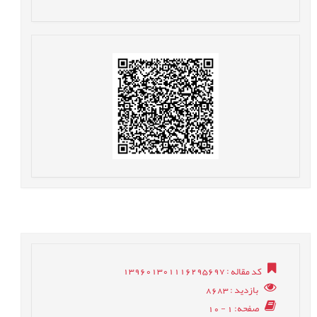
کد مقاله
: 139601301116295697
بازدید
: 8683
صفحه
: 1 - 10