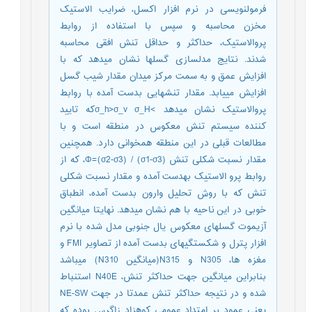
فرمول‎نویسی در نرم افزار اکسل، ضرایب الاستیک
مخزن محاسبه و سپس با استفاده از روابط
پروالاستیک، حداکثر و حداقل تنش افقی محاسبه
شدند. نتایج مدل‎سازی گسل‎ها نشان می‎دهد که با
افزایش عمق و به سمت مرکز میدان مقدار شیب گسل
افزایش می‎یابد. مقدار تنش‎هایی بدست آمده با روابط
پروالاستیک نشان می‎دهد >σ_h>σ_v σ_Hکه تایید
کننده سیستم تنش معکوس در منطقه است و با
مطالعات قبلی در این منطقه همخوانی دارد. همچنین
مقدار نسبت شکلی تنش Φ=(σ2-σ3) / (σ1-σ3)، که از
روابط پرو الاستیک به‎دست آمده و مقدار نسبت شکلی
تنش که با روش تحلیل وارون بدست آمده، انطباق
خوبی در این ناحیه با هم نشان می‎دهد. نهایتا میانگین
آزیموت گسل‎های معکوس یال جنوبی مدل شده با نرم
افزار پترل و شکستگی‎های بدست آمده از تصاویر FMI و
مغزه ها، N305 و N315(میانگین N310) می‎باشد
بنابراین میانگین جهت حداکثر تنش، N40E استنباط
شده و در نتیجه حداکثر تنش عمدتا در جهت NE-SW
یعنی عمود بر امتداد عمومی کوهزاد زاگرس بوده که