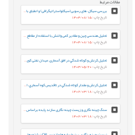
مقالات مرتبط
بررسی سیکل¬های رسوبی(سیکلواستراتیگرافی) و انطباق با مرزهای زیستی – زمانی ائوسن بالایی – الیگوسن در سازندهای پابده (بخش بالایی سازند پابده) و آسماری در میدان نفتی مارون
تاریخ چاپ
: 1404/08/15
تحلیل هندسی چین و مقادیر کمی واتنش با استفاده از مقاطع لرزه ای تراز شده (مطالعه موردی میدان نفتی کوپال)
تاریخ چاپ
: 1404/08/15
تحلیل کرنش و كوتاه شدگي در افق آسماری، میدان نفتی کوپال، استان خوزستان
تاریخ چاپ
: 1403/05/20
تحلیل کرنش و مقدار كوتاه شدگي در تاقديس كوه آسماري، استان خوزستان
تاریخ چاپ
: 1402/03/18
سنگ چینه نگاری و زیست چینه نگاری سازند پابده براساس روزن داران پلانکتون در برش جهانگیرآباد (جنوب ایلام- حوضه رسوبی زاگرس)
تاریخ چاپ
: 1402/03/18
زيست¬چينه¬نگاري، ريزرخساره ها و انديس CAI نهشته-هاي دونين پسين در برش کال سردر شمال شرق طبس بر اساس فوناي کنودونتي