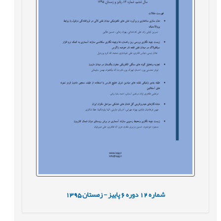
شماره
12
دوره
6
پاییز - زمستان
1395