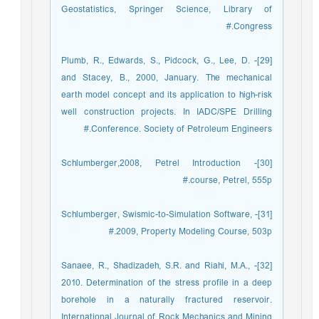
Geostatistics, Springer Science, Library of
Congress.#
[29]- Plumb, R., Edwards, S., Pidcock, G., Lee, D.
and Stacey, B., 2000, January. The mechanical
earth model concept and its application to high-risk
well construction projects. In IADC/SPE Drilling
Conference. Society of Petroleum Engineers.#
[30]- Schlumberger,2008, Petrel Introduction
course, Petrel, 555p.#
[31]- Schlumberger, Swismic-to-Simulation Software,
2009, Property Modeling Course, 503p.#
[32]- Sanaee, R., Shadizadeh, S.R. and Riahi, M.A.,
2010. Determination of the stress profile in a deep
borehole in a naturally fractured reservoir.
International Journal of Rock Mechanics and Mining