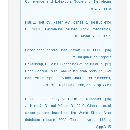
Conference and Exhibition. Society of Petroleum
Engineers.#
[15]- Fjar E, Holt RM, Raaen AM, Risnes R, Horsrud
P, 2008, Petroleum related rock mechanics,
Elsevier; 2008 Jan 4.#
[16]- Geoscience central, Iran, Ahvaz. 2010. LL26.
Emi quick look report.#
[17]- Hajialibeigi, H., 2011. Signatures of the Balarud
Deep Seated Fault Zone in Khushab Anticline, SW
Iran, An Integrated Study. Journal of Sciences,
Islamic Republic of Iran, 22(1), pp.33-81.#
[18]- Heidbach, O., Tingay, M., Barth, A., Reinecker,
J., Kurfeß, D. and Müller, B., 2010. Global crustal
stress pattern based on the World Stress Map
database release 2008. Tectonophysics, 482(1),
pp.3-15.#