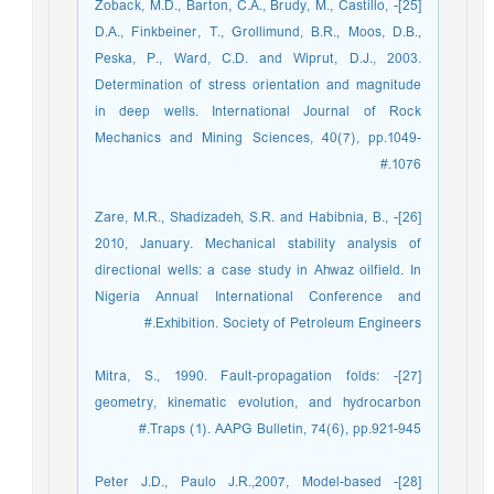
[25]- Zoback, M.D., Barton, C.A., Brudy, M., Castillo,
D.A., Finkbeiner, T., Grollimund, B.R., Moos, D.B.,
Peska, P., Ward, C.D. and Wiprut, D.J., 2003.
Determination of stress orientation and magnitude
in deep wells. International Journal of Rock
Mechanics and Mining Sciences, 40(7), pp.1049-
1076.#
[26]- Zare, M.R., Shadizadeh, S.R. and Habibnia, B.,
2010, January. Mechanical stability analysis of
directional wells: a case study in Ahwaz oilfield. In
Nigeria Annual International Conference and
Exhibition. Society of Petroleum Engineers.#
[27]- Mitra, S., 1990. Fault-propagation folds:
geometry, kinematic evolution, and hydrocarbon
Traps (1). AAPG Bulletin, 74(6), pp.921-945.#
[28]- Peter J.D., Paulo J.R.,2007, Model-based