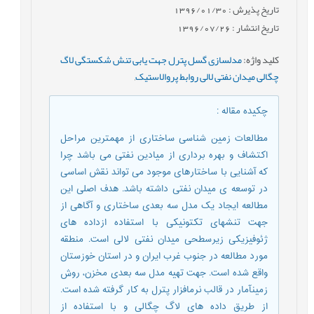
تاریخ پذیرش : 1396/01/30
تاریخ انتشار : 1396/07/26
کلید واژه
:
مدل‎سازی گسل پترل جهت یابی تنش شکستگی لاگ
چگالی میدان نفتی لالی روابط پروالاستیک‎
,
چکیده مقاله
:
مطالعات زمین شناسی ساختاری از مهمترین مراحل
اکتشاف و بهره برداری از میادین نفتی می باشد چرا
که آشنایی با ساختارهای موجود می تواند نقش اساسی
در توسعه ی میدان نفتی داشته باشد. هدف اصلی این
مطالعه ایجاد یک مدل سه بعدی ساختاری و آگاهی از
جهت تنش‎های تکتونیکی با استفاده ازداده های
ژئوفیزیکی زیرسطحی میدان نفتی لالی است. منطقه
مورد مطالعه در جنوب غرب ایران و در استان خوزستان
واقع شده است. جهت تهیه مدل سه بعدی مخزن، روش
زمین‎آمار در قالب نرم‎افزار پترل به کار گرفته شده است.
از طریق داده های لاگ چگالی و با استفاده از