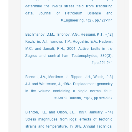
determine the in-situ stress field from fracturing
data. Journal of Petroleum Science and
Engineering, 4(2), pp.127-141.#
[12]- Bachmanov, D.M., Trifonov, V.G., Hessami, K.T.,
Kozhurin, A.I., Ivanova, T.P., Rogozhin, E.A., Hademi,
M.C. and Jamali, F.H., 2004. Active faults in the
Zagros and central Iran. Tectonophysics, 380(3),
pp.221-241.#
[13]- Barnett, J.A., Mortimer, J., Rippon, J.H., Walsh,
J.J. and Watterson, J., 1987. Displacement geometry
in the volume containing a single normal fault.
AAPG Bulletin, 71(8), pp.925-937.#
[14]- Blanton, T.L. and Olson, J.E., 1997, January.
Stress magnitudes from logs: effects of tectonic
strains and temperature. In SPE Annual Technical