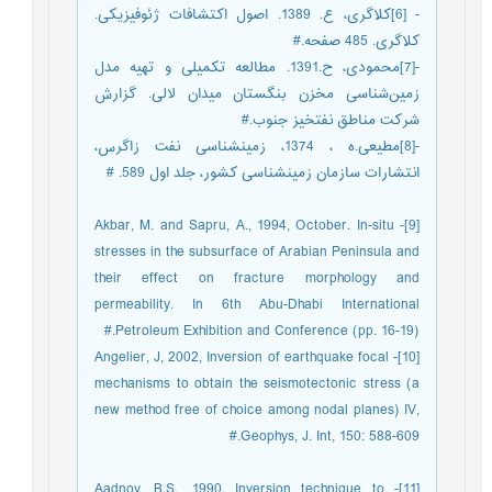
- [6]کلاگری، ع. 1389. اصول اکتشافات ژئوفیزیکی.
کلاگری. 485 صفحه.#
-[7]محمودی، ح.1391. مطالعه تکمیلی و تهیه مدل
زمین‌شناسی مخزن بنگستان میدان لالی. گزارش
شرکت مناطق نفت‎خیز جنوب.#
-[8]مطیعی.ه ، 1374، زمین‎شناسی نفت زاگرس،
انتشارات سازمان زمین‎شناسی کشور، جلد اول 589. #
[9]- Akbar, M. and Sapru, A., 1994, October. In-situ
stresses in the subsurface of Arabian Peninsula and
their effect on fracture morphology and
permeability. In 6th Abu-Dhabi International
Petroleum Exhibition and Conference (pp. 16-19).#
[10]- Angelier, J, 2002, Inversion of earthquake focal
mechanisms to obtain the seismotectonic stress (a
new method free of choice among nodal planes) IV,
Geophys, J. Int, 150: 588-609.#
[11]- Aadnoy, B.S., 1990. Inversion technique to