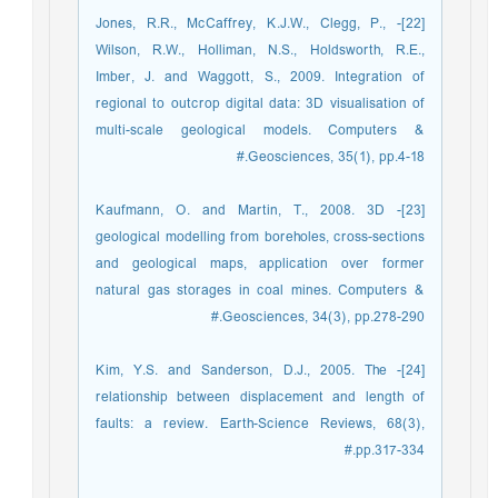
[22]- Jones, R.R., McCaffrey, K.J.W., Clegg, P.,
Wilson, R.W., Holliman, N.S., Holdsworth, R.E.,
Imber, J. and Waggott, S., 2009. Integration of
regional to outcrop digital data: 3D visualisation of
multi-scale geological models. Computers &
Geosciences, 35(1), pp.4-18.#
[23]- Kaufmann, O. and Martin, T., 2008. 3D
geological modelling from boreholes, cross-sections
and geological maps, application over former
natural gas storages in coal mines. Computers &
Geosciences, 34(3), pp.278-290.#
[24]- Kim, Y.S. and Sanderson, D.J., 2005. The
relationship between displacement and length of
faults: a review. Earth-Science Reviews, 68(3),
pp.317-334.#