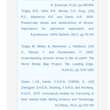
Sciences, 47(4), pp.599-605. #
[33]- Tingay, M.R., Hillis, R.R., Morley, C.K., King,
R.C., Swarbrick, R.E. and Damit, A.R., 2009.
Present-day stress and neotectonics of Brunei:
Implications for petroleum exploration and
production. AAPG Bulletin, 93(1), pp.75-100.#
[34]- Tingay, M., Müller, B., Reinecker, J., Heidbach,
O., Wenzel, F. and Fleckenstein, P., 2005.
Understanding tectonic stress in the oil patch: The
World Stress Map Project. The Leading Edge,
24(12), pp.1276-1282.#
[35]- Xiubin, L.I.N., Hanlin, C.H.E.N., CHENG, X.,
Zhongyan, S.H.E.N., Shufeng, Y.A.N.G. and Ancheng,
X.I.A.O., 2010. Conceptual models for fracturing in
fault related folds. Mining Science and Technology
(China), 20(1), pp.103-108.#