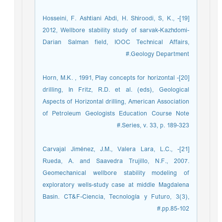
[19]- Hosseini, F. Ashtiani Abdi, H. Shiroodi, S, K.,
2012, Wellbore stability study of sarvak-Kazhdomi-
Darian Salman field, IOOC Technical Affairs,
Geology Department.#
[20]- Horn, M.K. , 1991, Play concepts for horizontal
drilling, In Fritz, R.D. et al. (eds), Geological
Aspects of Horizontal drilling, American Association
of Petroleum Geologists Education Course Note
Series, v. 33, p. 189-323.#
[21]- Carvajal Jiménez, J.M., Valera Lara, L.C.,
Rueda, A. and Saavedra Trujillo, N.F., 2007.
Geomechanical wellbore stability modeling of
exploratory wells-study case at middle Magdalena
Basin. CT&F-Ciencia, Tecnología y Futuro, 3(3),
pp.85-102.#