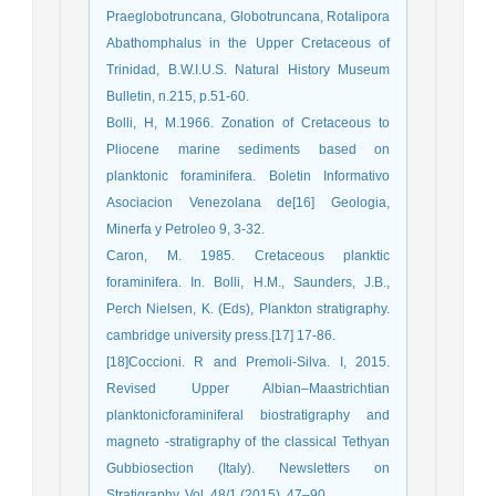
Praeglobotruncana, Globotruncana, Rotalipora
Abathomphalus in the Upper Cretaceous of
Trinidad, B.W.I.U.S. Natural History Museum
Bulletin, n.215, p.51-60.
Bolli, H, M.1966. Zonation of Cretaceous to
Pliocene marine sediments based on
planktonic foraminifera. Boletin Informativo
Asociacion Venezolana de[16] Geologia,
Minerfa y Petroleo 9, 3-32.
Caron, M. 1985. Cretaceous planktic
foraminifera. In. Bolli, H.M., Saunders, J.B.,
Perch Nielsen, K. (Eds), Plankton stratigraphy.
cambridge university press.[17] 17-86.
[18]Coccioni. R and Premoli-Silva. I, 2015.
Revised Upper Albian–Maastrichtian
planktonicforaminiferal biostratigraphy and
magneto -stratigraphy of the classical Tethyan
Gubbiosection (Italy). Newsletters on
Stratigraphy, Vol. 48/1 (2015), 47–90.