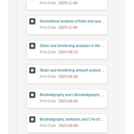
Print Date
: 2025-11-06
Geometrical analysis of folds and quantitative strain values using balanced seismic profiles (Case study of Kupal oil field)
Print Date
: 2025-11-06
Strain and shortening analyses in the Asmari horizon, Kupal oil field, Khuzestan province
Print Date
: 2024-08-10
Strain and shortening amount analysis in the Asmari anticline, Khuzestan province
Print Date
: 2023-06-08
Biostratigraphy and Lithostratigraphy of Pabdeh Formation is based on planktonic foraminifera in the section of Jahangirabad (south Ilam_ Zagros basin)
Print Date
: 2023-06-08
Biostratigraphy, biofacies and CAI of the late Devonian deposits in Kale-Sardar section, North-east Tabas, based on conodont fauna
Print Date
: 2023-06-08