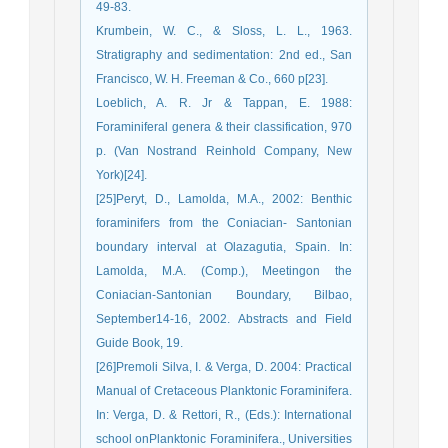
49-83.
Krumbein, W. C., & Sloss, L. L., 1963.
Stratigraphy and sedimentation: 2nd ed., San
Francisco, W. H. Freeman & Co., 660 p[23].
Loeblich, A. R. Jr & Tappan, E. 1988:
Foraminiferal genera & their classification, 970
p. (Van Nostrand Reinhold Company, New
York)[24].
[25]Peryt, D., Lamolda, M.A., 2002: Benthic
foraminifers from the Coniacian- Santonian
boundary interval at Olazagutia, Spain. In:
Lamolda, M.A. (Comp.), Meetingon the
Coniacian-Santonian Boundary, Bilbao,
September14-16, 2002. Abstracts and Field
Guide Book, 19.
[26]Premoli Silva, I. & Verga, D. 2004: Practical
Manual of Cretaceous Planktonic Foraminifera.
In: Verga, D. & Rettori, R., (Eds.): International
school onPlanktonic Foraminifera., Universities