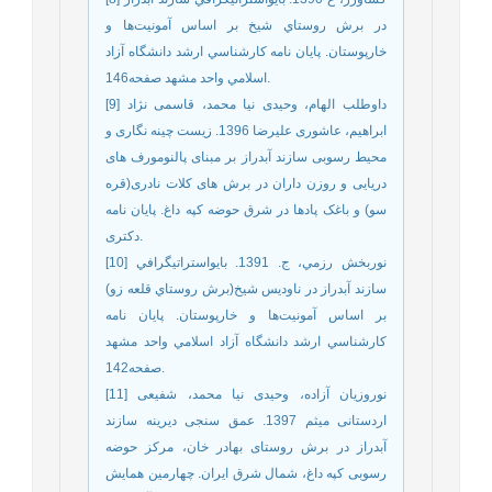
در برش روستاي شيخ بر اساس آمونيت‌ها و
خارپوستان. پايان نامه كارشناسي ارشد دانشگاه آزاد
اسلامي واحد مشهد صفحه146.
[9] داوطلب الهام، وحیدی نیا محمد، قاسمی نژاد
ابراهیم، عاشوری علیرضا 1396. زیست چینه نگاری و
محیط رسوبی سازند آبدراز بر مبنای پالنومورف های
دریایی و روزن داران در برش های کلات نادری(قره
سو) و باغک پادها در شرق حوضه کپه داغ. پایان نامه
دکتری.
[10] نوربخش رزمي، ج. 1391. بايواستراتيگرافي
سازند آبدراز در ناوديس شيخ(برش روستاي قلعه زو)
بر اساس آمونيت‌ها و خارپوستان. پايان نامه
كارشناسي ارشد دانشگاه آزاد اسلامي واحد مشهد
صفحه142.
[11] نوروزیان آزاده، وحیدی نیا محمد، شفیعی
اردستانی میثم 1397. عمق سنجی دیرینه سازند
آبدراز در برش روستای بهادر خان، مرکز حوضه
رسوبی کپه داغ، شمال شرق ایران. چهارمین همایش