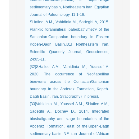
sedimentary basin, Northeastern Iran. Egyptian
Journal of Paleontology, 11:1-16.
SHafiee, A.M., Vahidinia M., Sadeghi A, 2015.
Planktic foraminiferal paleobathymetry of the
Santonian-Campanian boundary in Eastern
Kopeh-Dagh Basin,[31] Northeastern Iran.
Scientific Quarterly Journal, Geosciences,
24:05-11.
[32]SHafiee A.M., Vahidinia M., Youssef A.
2020. The occurrence of Neoflabellina
bioevents across the Coniacian/Santonian
boundary in the Abderaz Formation, Kopeh-
Dagh Basin, Iran. Stratigraphy ( In press).
[33]Vahidinia M., Youssef A.M., SHafiee A.M.,
Sadeghi A., Dochev D., 2014. Integrated
biostratigraphy and stage boundaries of the
Abderaz Formation, east of theKopeh-Dagh
sedimentary basin, NE Iran. Journal of African