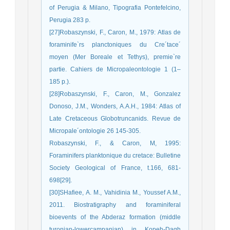
of Perugia & Milano, Tipografia Pontefelcino,
Perugia 283 p.
[27]Robaszynski, F., Caron, M., 1979: Atlas de
foraminife`rs planctoniques du Cre´tace´
moyen (Mer Boreale et Tethys), premie`re
partie. Cahiers de Micropaleontologie 1 (1–
185 p.).
[28]Robaszynski, F., Caron, M., Gonzalez
Donoso, J.M., Wonders, A.A.H., 1984: Atlas of
Late Cretaceous Globotruncanids. Revue de
Micropale´ontologie 26 145-305.
Robaszynski, F., & Caron, M, 1995:
Foraminifers planktonique du cretace: Bulletine
Society Geological of France, t.166, 681-
698[29].
[30]SHafiee, A. M., Vahidinia M., Youssef A.M.,
2011. Biostratigraphy and foraminiferal
bioevents of the Abderaz formation (middle
turonian-lowercampanian) in Kopeh-Dagh