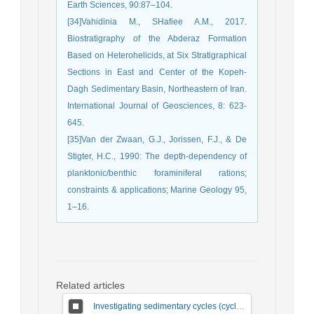
Earth Sciences, 90:87–104.
[34]Vahidinia M., SHafiee A.M., 2017.
Biostratigraphy of the Abderaz Formation
Based on Heterohelicids, at Six Stratigraphical
Sections in East and Center of the Kopeh-
Dagh Sedimentary Basin, Northeastern of Iran.
International Journal of Geosciences, 8: 623-
645.
[35]Van der Zwaan, G.J., Jorissen, F.J., & De
Stigter, H.C., 1990: The depth-dependency of
planktonic/benthic foraminiferal rations;
constraints & applications; Marine Geology 95,
1–16.
Related articles
Investigating sedimentary cycles (cyclostratigraphy) and compliance with biological boundaries - Upper Eocene - Oligocene in Pabdeh formations (upper part of Pabdeh formation) and Asmari in Marun oil field.