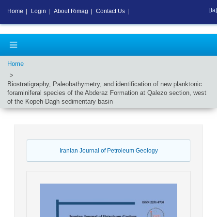
[fa]
Home
|
Login
|
About Rimag
|
Contact Us
|
Home
Biostratigraphy, Paleobathymetry, and identification of new planktonic
foraminiferal species of the Abderaz Formation at Qalezo section, west
of the Kopeh-Dagh sedimentary basin
Iranian Journal of Petroleum Geology