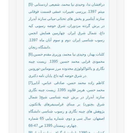
[5]- درافشان ندا، وحیدی نیا محمد، شفیعی اردستانی
میثم 1397. بررسی تغییرات عمقی قسمت فوقانی
سازند آیتامیر و بخش های تحتانی-میانی سازند آبدراز
در برش گردنه مزدوران، شرق حوضه رسوبی کپه
داغ، شمال شرق ایران. چهارمین همایش انجمن
رسوب شناسی ایران. دوم و سوم آبان ماه 1397.
دانشگاه زنجان.
[6]کلنات بهناز، وحیدی نیا محمد، وزیری مقدم حسین،
محمودی قرایی محمد حسین 1395. زیست چینه
نگاری و پالئواکولوژی محدوده مرز سنومانین-تورونین
در شرق حوضه کپه داغ. پایان نامه دکتری.
[7]کاظم زاده محمد حسن، صادقی عباس، آدابی
محمد حسن، هرمز قلاوند 1395. زیست چینه نگاری
سازند آبدراز در برش چینه شناسی شیخ( شمال
شرق بجنورد) بر مبنای فرامینیفرهای پلانکتون.
پژوهش های چینه نگاری و رسوب شناسی دانشگاه
اصفهان. سال سی و دوم، شماره پیاپی 65 شماره
چهارم، زمستان 1395 ص 47-66.
[8] كشاورز، ع 1390. بايواستراتيگرافي سازند آبدراز