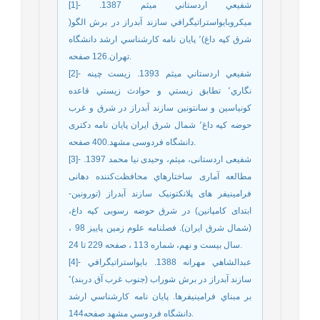
[1]- شفيعي اردستاني ميثم 1387.
ميكروبايواستراتيگرافي سازند آبدراز در برش الگو(
شرق كپه داغ)٬ پايان نامه كارشناسي ارشد دانشگاه
تهران.126 صفحه.
[2]- شفيعي اردستاني ميثم 1393. زيست چينه
نگاري٬ تطابق زيستي و حوادث زيستي قاعده
كونياسين و سانتونين سازند آبدراز در شرق و غرب
حوضه كپه داغ٬ شمال شرق ايران پايان نامه دکتری
دانشگاه فردوسی مشهد.400 صفحه.
[3]- شفیعی اردستانی، میثم، وحیدی نیا محمد 1397.
مطالعه آماری ساختارهاي محافظت‌کننده دهانی
فرامینیفر های پلانکتونیک سازند آبدراز (تورونین-
ابتدای کامپانین) در شرق حوضه رسوبی کپه داغ،
(شمال شرق ایران). فصلنامه علوم زمین پاييز 98 ،
سال بيست و نهم، شماره 113 ، صفحه 229 تا 24.
[4]- عبدالشاهي مهرانه 1388. بايواستراتيگرافي
سازند آبدراز در برش شوراب (جنوب غرب آق دربند)٬
بر مبناي فرامينيفرها. پايان نامه كارشناسي ارشد
دانشگاه فردوسي مشهد صفحه144.