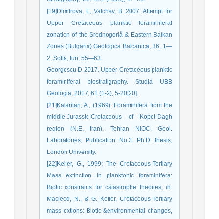
[19]Dimitrova, E, Valchev, B. 2007: Attempt for
Upper Cretaceous planktic foraminiferal
zonation of the Srednogoriå & Eastern Balkan
Zones (Bulgaria).Geologica Balcanica, 36, 1—
2, Sofia, Iun, 55—63.
Georgescu D 2017. Upper Cretaceous planktic
foraminiferal biostratigraphy. Studia UBB
Geologia, 2017, 61 (1-2), 5-20[20].
[21]Kalantari, A., (1969): Foraminifera from the
middle-Jurassic-Cretaceous of Kopet-Dagh
region (N.E. Iran). Tehran NIOC. Geol.
Laboratories, Publication No.3. Ph.D. thesis,
London University.
[22]Keller, G., 1999: The Cretaceous-Tertiary
Mass extinction in planktonic foraminifera:
Biotic constrains for catastrophe theories, in:
Macleod, N., & G. Keller, Cretaceous-Tertiary
mass extions: Biotic &environmental changes,