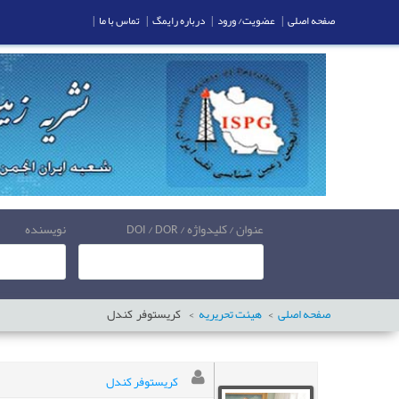
صفحه اصلی
|
عضویت/ ورود
|
درباره رایمگ
|
تماس با ما
|
عنوان / کلیدواژه / DOI / DOR
نویسنده
صفحه اصلی
هیئت تحریریه
کریستوفر
کندل
کریستوفر کندل